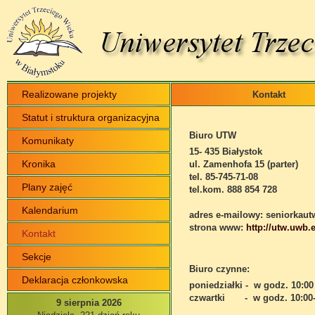
Realizowane projekty
Kontakt
Statut i struktura organizacyjna
Biuro UTW
Komunikaty
15- 435 Białystok
Kronika
ul. Zamenhofa 15 (parter)
tel. 85-745-71-08
Plany zajęć
tel.kom. 888 854 728
Kalendarium
adres e-mailowy: seniorka
strona www:
http://utw.uwb.
Kontakt
Sekcje
Biuro czynne:
Deklaracja członkowska
poniedziałki -
w godz. 10:00
czwartki
-
w godz.
10:00
9 sierpnia 2026