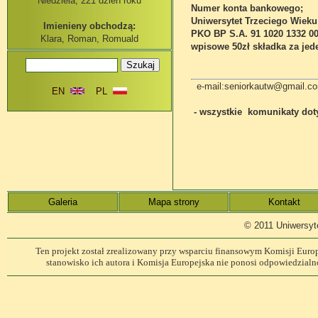
Niedziela, 221 dzień roku
Numer konta bankowego;
Uniwersytet Trzeciego Wiek
Imienieny obchodzą:
PKO BP S.A. 91 1020 1332 00
Klara, Roman, Romuald
wpisowe 50zł składka za jed
e-mail:seniorkautw@gmail.co
EN
PL
- wszystkie komunikaty dot
Galeria
Mapa strony
Kontakt
© 2011 Uniwersyt
Ten projekt został zrealizowany przy wsparciu finansowym Komisji Europe
stanowisko ich autora i Komisja Europejska nie ponosi odpowiedzialn