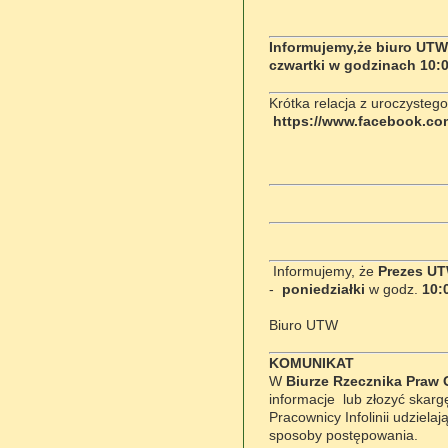
Informujemy,że biuro UTW
czwartki w
godzinach 10:0
Krótka relacja z uroczysteg
https://www.facebook.co
Informujemy, że
Prezes U
-
poniedziałki
w godz.
10:
Biuro UTW
KOMUNIKAT
W
Biurze Rzecznika Praw 
informacje lub złozyć skarg
Pracownicy Infolinii udziel
sposoby postępowania.