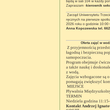
będą w sali 104 w każdy po
Zapraszam -
kierownik sek
Zarząd Uniwersytetu Trzeci
ręcznych na pierwsze spotka
2026 roku o godzinie 10:00 
Anna Kopczewska tel. 662
Oferta zajęć w wodzie
Z przyjemnością przedst
łagodną
i bezpieczną po
samopoczucia.
Program obejmuje ćwicze
a także
naukę i doskonal
z wodą.
Zajęcia wzbogacone są o
pomagają zwiększyć komf
MIEJSCE
Plywalnia Międzyszkoln
TERMIN
Niedziela godzina 11:15
Kontakt Andrzej Ignatow