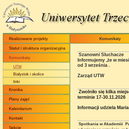
Realizowane projekty
Komunikaty
Statut i struktura organizacyjna
Szanowni Sluchacze
Komunikaty
Informujemy ,że w miesi
od 3 września .
UTW
Białystok i okolice
Zarząd UTW
linki
Kronika
Zwolniło się kilka miej
terminie 17-30.11.2026
Plany zajęć
Informacji udziela Mari
Kalendarium
Kontakt
Spotkania w Akademiii Pa
Sekcje