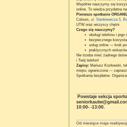
Wspólnie nauczymy się korzysta
online. To wiedza przydatna n
Pierwsze spotkanie ORGAN
Colours,
ul. Sienkiewicza 5, Bi
UTW oraz wszyscy chętni
Czego się nauczymy?
obsługi telefonu i jego
bezpiecznego korzystan
usług online — krok po
praktycznych wskazów
Nie trzeba mieć żadnego dośw
i Twój telefon!
Zapisy:
Mariusz Kozłowski, te
miejsc ograniczona — zapras
Spotkania bezpłatne. Organiza
Powstaje sekcja sporto
seniorkautw@gmail.com 
10:00- -13:00.
Od miesiąca maja reaktyw