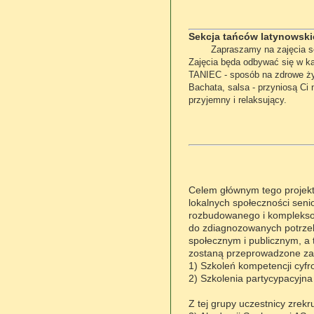
Sekcja tańców latynowski
Zapraszamy na zajęcia s
Zajęcia będa odbywać się w k
TANIEC - sposób na zdrowe ż
Bachata, salsa - przyniosą Ci 
przyjemny i relaksujący.
Celem głównym tego projektu
lokalnych społeczności senio
rozbudowanego i komplekso
do zdiagnozowanych potrzeb
społecznym i publicznym, a 
zostaną przeprowadzone za
1) Szkoleń kompetencji cyfr
2) Szkolenia partycypacyjna
Z tej grupy uczestnicy zrekr