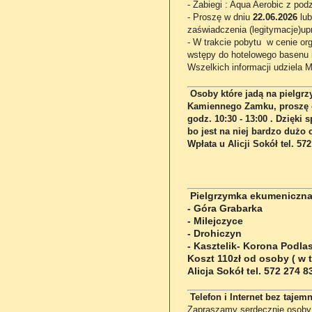
- Zabiegi : Aqua Aerobic z po
- Proszę w dniu
22.06.2026
lub
zaświadczenia (legitymacje)up
- W trakcie pobytu w cenie org
wstępy do hotelowego basenu i
Wszelkich informacji udziela 
Osoby które jadą na pielgrz
Kamiennego Zamku, proszę o
godz. 10:30 - 13:00 . Dzięki 
bo jest na niej bardzo dużo 
Wpłata u Alicji Sokół tel. 57
Pielgrzymka ekumeniczna 
- Góra Grabarka
- Milejczyce
- Drohiczyn
- Kasztelik- Korona Podla
Koszt 110zł od osoby ( w t
Alicja Sokół tel. 572 274 
Telefon i Internet bez taje
Zapraszamy serdecznie osoby 