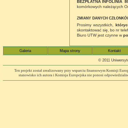
BEZPŁATNA INFOLINIA 80
komórkowych należących Or
ZMIANY DANYCH CZŁONKÓ
Prosimy wszystkich,
który
skontaktować się, bo nr tele
Biuro UTW jest czynne w
po
Galeria
Mapa strony
Kontakt
© 2011 Uniwersyt
Ten projekt został zrealizowany przy wsparciu finansowym Komisji Europe
stanowisko ich autora i Komisja Europejska nie ponosi odpowiedzialn