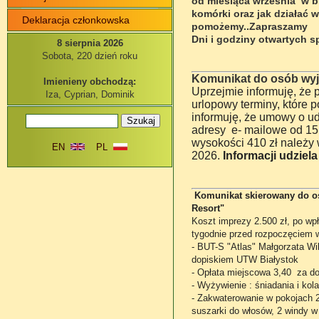
od miesiąca września
w b
komórki oraz jak działać 
Deklaracja członkowska
pomożemy..Zapraszamy
Dni i godziny otwartych s
8 sierpnia 2026
Sobota, 220 dzień roku
Komunikat do osób wyje
Imienieny obchodzą:
Uprzejmie informuję, że 
Iza, Cyprian, Dominik
urlopowy terminy, które
informuję, że umowy o u
adresy e- mailowe od 15 
wysokości 410 zł należy
EN
PL
2026.
Informacji udziela
Komunikat skierowany do os
Resort"
Koszt imprezy 2.500 zł, po wpła
tygodnie przed rozpoczęciem 
- BUT-S "Atlas" Małgorzata W
dopiskiem UTW Białystok
- Opłata miejscowa 3,40 za dob
- Wyżywienie : śniadania i ko
- Zakwaterowanie w pokojach 2
suszarki do włosów, 2 windy w