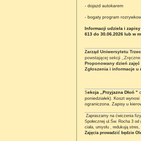
- dojazd autokarem
- bogaty program rozrywkow
Informacji udziela i zapis
613 do 30.06.2026 lub w m
arząd Uniwersytetu Trze
Z
powstającej sekcji ,,Zręczn
Proponowany dzień zajęć w
Zgłoszenia i informacje u
ekcja ,,Przyjazna Dłoń "
o
S
poniedziałek). Koszt wynosi 
ograniczona. Zapisy u kiero
Zapraszamy na ćwiczenia fiz
Społecznej ul.Św. Rocha 3 od 
ciała, umysłu , redukują stres
Zajęcia prowadzić będzie Ole