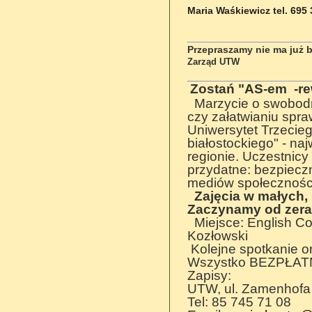
Maria Waśkiewicz tel. 695
Przepraszamy nie ma już b
Zarząd UTW
Zostań "AS-em -re
Marzycie o swobodny
czy załatwianiu spr
Uniwersytet Trzecie
białostockiego" - na
regionie. Uczestnic
przydatne: bezpiecz
mediów społeczności
Zajęcia w małych,
Zaczynamy od zera 
Miejsce: English Col
Kozłowski
Kolejne spotkanie o
Wszystko BEZPŁAT
Zapisy:
UTW, ul. Zamenhofa
Tel: 85 745 71 08