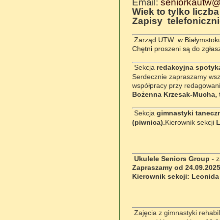
Email:
seniorkautw@
Wiek to tylko liczba
Zapisy telefoniczn
Zarząd UTW w Białymstoku 
Chętni proszeni są do zgłas
Sekcja
redakcyjna spotyka
Serdecznie zapraszamy wszys
współpracy przy redagowani
Bożenna Krzesak-Mucha, t
Sekcja
gimnastyki taneczn
(piwnica).
Kierownik sekcji
L
Ukulele Seniors Group
- z
Zapraszamy od 24.09.2025
Kierownik sekcji: Leonida
Zajęcia z gimnastyki rehab