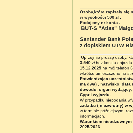
Osoby,które zapisały się 
w wysokości 500 zł .
Podajemy nr konta :
BUT-S "Atlas" Małgo
Santander Bank Pols
z dopiskiem UTW Bia
Uprzejmie proszę osoby, kt
3.540
zł bez kosztu dojazdu 
15.12.2025
na mój telefon 6
wkrótce umieszczone na str
Potwierdzając uczestnictw
ma dwa) , nazwisko, data 
dowodu, organ wydający, 
Cypr i wyjazdu.
W przypadku niepodania w/w 
zadatku ( niezwrotny) w w
w terminie późniejszym raz
informacjach.
Warunkiem nieodzownym są 
2025/2026