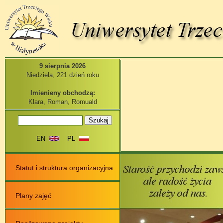
9 sierpnia 2026
Niedziela, 221 dzień roku
Imienieny obchodzą:
Klara, Roman, Romuald
EN
PL
Statut i struktura organizacyjna
Plany zajęć