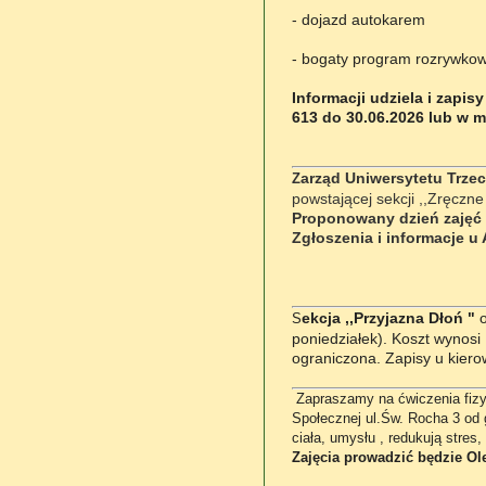
- dojazd autokarem
- bogaty program rozrywkow
Informacji udziela i zapis
613 do 30.06.2026 lub w m
arząd Uniwersytetu Trze
Z
powstającej sekcji ,,Zręczn
Proponowany dzień zajęć w
Zgłoszenia i informacje u
ekcja ,,Przyjazna Dłoń "
o
S
poniedziałek). Koszt wynosi 
ograniczona. Zapisy u kiero
Zapraszamy na ćwiczenia fiz
Społecznej ul.Św. Rocha 3 od 
ciała, umysłu , redukują stres
Zajęcia prowadzić będzie Ole