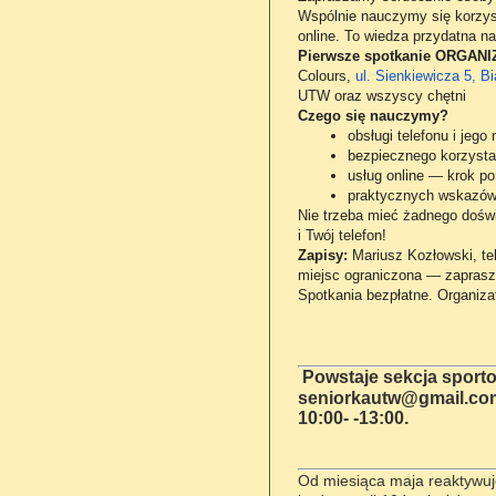
Wspólnie nauczymy się korzysta
online. To wiedza przydatna n
Pierwsze spotkanie ORGAN
Colours,
ul. Sienkiewicza 5, Bi
UTW oraz wszyscy chętni
Czego się nauczymy?
obsługi telefonu i jego
bezpiecznego korzystan
usług online — krok po
praktycznych wskazów
Nie trzeba mieć żadnego dośw
i Twój telefon!
Zapisy:
Mariusz Kozłowski, te
miejsc ograniczona — zapras
Spotkania bezpłatne. Organiza
Powstaje sekcja sporto
seniorkautw@gmail.com 
10:00- -13:00.
Od miesiąca maja reaktyw