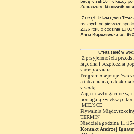
będą w sali 104 w każdy po
Zapraszam -
kierownik sek
Zarząd Uniwersytetu Trzeci
ręcznych na pierwsze spotka
2026 roku o godzinie 10:00 
Anna Kopczewska tel. 662
Oferta zajęć w wodzie
Z przyjemnością przedst
łagodną
i bezpieczną po
samopoczucia.
Program obejmuje ćwicze
a także
naukę i doskonal
z wodą.
Zajęcia wzbogacone są o
pomagają zwiększyć komf
MIEJSCE
Plywalnia Międzyszkoln
TERMIN
Niedziela godzina 11:15
Kontakt Andrzej Ignatow