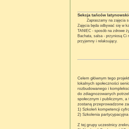
Sekcja tańców latynowski
Zapraszamy na zajęcia s
Zajęcia będa odbywać się w k
TANIEC - sposób na zdrowe ż
Bachata, salsa - przyniosą Ci 
przyjemny i relaksujący.
Celem głównym tego projektu
lokalnych społeczności senio
rozbudowanego i komplekso
do zdiagnozowanych potrzeb
społecznym i publicznym, a 
zostaną przeprowadzone za
1) Szkoleń kompetencji cyfr
2) Szkolenia partycypacyjna
Z tej grupy uczestnicy zrekr