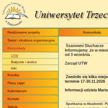
Realizowane projekty
Komunikaty
Statut i struktura organizacyjna
Szanowni Sluchacze
Komunikaty
Informujemy ,że w miesi
od 3 września .
UTW
Białystok i okolice
Zarząd UTW
linki
Kronika
Zwolniło się kilka miej
terminie 17-30.11.2026
Plany zajęć
Informacji udziela Mari
Kalendarium
Kontakt
Spotkania w Akademiii Pa
Sekcje