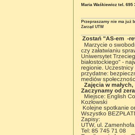
Maria Waśkiewicz tel. 695
Przepraszamy nie ma już b
Zarząd UTW
Zostań "AS-em -re
Marzycie o swobodny
czy załatwianiu spr
Uniwersytet Trzecie
białostockiego" - na
regionie. Uczestnic
przydatne: bezpiecz
mediów społeczności
Zajęcia w małych,
Zaczynamy od zera 
Miejsce: English Col
Kozłowski
Kolejne spotkanie o
Wszystko BEZPŁAT
Zapisy:
UTW, ul. Zamenhofa
Tel: 85 745 71 08