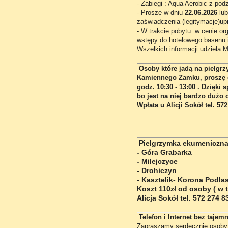
- Zabiegi : Aqua Aerobic z po
- Proszę w dniu
22.06.2026
lub
zaświadczenia (legitymacje)up
- W trakcie pobytu w cenie org
wstępy do hotelowego basenu i
Wszelkich informacji udziela 
Osoby które jadą na pielgrz
Kamiennego Zamku, proszę o
godz. 10:30 - 13:00 . Dzięki 
bo jest na niej bardzo dużo 
Wpłata u Alicji Sokół tel. 57
Pielgrzymka ekumeniczna 
- Góra Grabarka
- Milejczyce
- Drohiczyn
- Kasztelik- Korona Podla
Koszt 110zł od osoby ( w t
Alicja Sokół tel. 572 274 
Telefon i Internet bez taje
Zapraszamy serdecznie osoby 