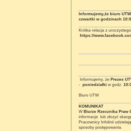
Informujemy,że biuro UTW
czwartki w
godzinach 10:0
Krótka relacja z uroczysteg
https://www.facebook.co
Informujemy, że
Prezes U
-
poniedziałki
w godz.
10:
Biuro UTW
KOMUNIKAT
W
Biurze Rzecznika Praw 
informacje lub złozyć skarg
Pracownicy Infolinii udziel
sposoby postępowania.