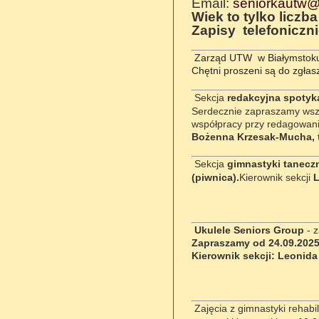
Email:
seniorkautw@
Wiek to tylko liczba
Zapisy telefoniczn
Zarząd UTW w Białymstoku 
Chętni proszeni są do zgłas
Sekcja
redakcyjna spotyka
Serdecznie zapraszamy wszys
współpracy przy redagowani
Bożenna Krzesak-Mucha, t
Sekcja
gimnastyki taneczn
(piwnica).
Kierownik sekcji
L
Ukulele Seniors Group
- z
Zapraszamy od 24.09.2025
Kierownik sekcji: Leonida
Zajęcia z gimnastyki rehab