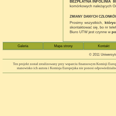
BEZPŁATNA INFOLINIA 80
komórkowych należących Or
ZMIANY DANYCH CZŁONKÓ
Prosimy wszystkich,
który
skontaktować się, bo nr tele
Biuro UTW jest czynne w
po
Galeria
Mapa strony
Kontakt
© 2011 Uniwersyt
Ten projekt został zrealizowany przy wsparciu finansowym Komisji Europe
stanowisko ich autora i Komisja Europejska nie ponosi odpowiedzialn