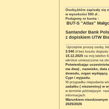
Osoby,które zapisały się 
w wysokości 500 zł .
Podajemy nr konta :
BUT-S "Atlas" Małgo
Santander Bank Pols
z dopiskiem UTW Bia
Uprzejmie proszę osoby, kt
3.540
zł bez kosztu dojazdu 
15.12.2025
na mój telefon 6
wkrótce umieszczone na str
Potwierdzając uczestnictw
ma dwa) , nazwisko, data 
dowodu, organ wydający, 
Cypr i wyjazdu.
W przypadku niepodania w/w 
zadatku ( niezwrotny) w w
w terminie późniejszym raz
informacjach.
Warunkiem nieodzownym są 
2025/2026