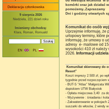
od miesiąca września
w b
komórki oraz jak działać 
Deklaracja członkowska
pomożemy..Zapraszamy
Dni i godziny otwartych s
9 sierpnia 2026
Niedziela, 221 dzień roku
Komunikat do osób wyje
Imienieny obchodzą:
Uprzejmie informuję, że 
Klara, Roman, Romuald
urlopowy terminy, które
informuję, że umowy o u
adresy e- mailowe od 15 
wysokości 410 zł należy
EN
PL
2026.
Informacji udziela
Komunikat skierowany do os
Resort"
Koszt imprezy 2.500 zł, po wpła
tygodnie przed rozpoczęciem 
- BUT-S "Atlas" Małgorzata W
dopiskiem UTW Białystok
- Opłata miejscowa 3,40 za dob
- Wyżywienie : śniadania i ko
- Zakwaterowanie w pokojach 2
suszarki do włosów, 2 windy w