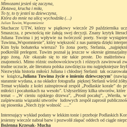
Mimozami jesień się zaczyna,
Złotawa, krucha i miła,
To ty, to ty jesteś ta dziewczyna,
Która do mnie na ulicę wychodziła (…)
Julian Tuwim, Wspomnienie
Słuchacze UTW, którzy w piątkowy wieczór 29 października ucz
Smaszcza, z pewnością nie żałują swej decyzji. Znany krytyk literac
Juliana Tuwima i jej wpływie na twórczość poety. Swoje wystąpie
Tuwima„Wspomnienie”, który większość z nas pamięta dzięki interpr
Kim była bohaterka wiersza? To żona poety, Stefania, „najpiękn
podkreślił prelegent. Tuwim poznał ją jeszcze w okresie gimnazjalny
jego żoną. Ale okazało się to nie takie proste. Do małżeństwa
znajomości. Mimo różnic osobowościowych i różnych zawirowań zw
trudne uczucie, ale literatura polska zawdzięcza mu najpiękniejsze liry
Niezwykła historia miłości Juliana i chłodnej Stefanii tak oczarowa
w książce
„Juliana Tuwima życie o imieniu dziewczęcym
” (nawią
starannie wydana, a na okładce fotografia pięknej Stefanii wśród żółt
Temat wykładu z kolei zainspirował zespół „Podlaskie korale” do p
miłości i pocałunkach na wesoło”. Usłyszeliśmy kilka utworów, któ
temat – „W cieniu rajskiego drzewa”, „Prosił pocałuj”, „Wieriła, 
zaśpiewania wiązanki utworów ludowych zespół zaprosił publiczność
się piosenka „Niech żyje wolność ….”
Interesujący wykład podany w lekkim tonie i przeboje Podlaskich Kora
jesienny wieczór nabrał barw i pozwolił złapać oddech od ciągle niep
Bożenna Krzesak- Mucha