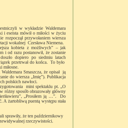
estniczyli w wykładzie Waldemara
ki i eseista mówił o miłości w życiu
nie rozpoczął przywołaniem wiersza
etacji wokalnej Czesława Niemena.
iejsza kobieta z możliwych” – jak
m i od razu postanowił, że zostanie
 doszło dopiero po siedmiu latach
iązek przetrwał do końca. To było
ki miłosne.
ła Waldemara Smaszcza, że opisał ją
zanie do wiersza „Imię”). Publikacja
ych polskich nawłoci.
rzygotowania mini spektaklu pt. „O
re w różny sposób obrazowały główny
wieriławieru”, „Prosiłem ją …”. Do
. A żartobliwą puentą występu stała
li sprawiły, że ten październikowy
rzewidywalnej rzeczywistości.