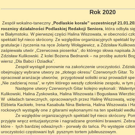
Rok 2020
Zespół wokalno-taneczny „
Podlaskie korale”
uczestniczył 21.01.202
rocznicy działalności Podlaskiej Redakcji Seniora
, która odbyła s
w Białymstoku. W pierwszej części Halina Wiszowata, w obecności cz
spektakl był nieco skrócony. Ze względów organizacyjnych spektakl był
gratulacje i życzenia na ręce Jolanty Wołągiewicz, a Zdzisław Kulikows
zaśpiewała utwór „Czerwcowa piosenka”, do którego słowa napisała J
Zdzisław Kulikowski. Z kolei Bożena Bednarek – na prośbę autorki Bog
wiersz „Dla Babci i Dziadka”.
Zespół wystąpił ponownie na zakończenie uroczystości. Zdzisław 
obejmujący wybrane utwory ze „złotego okresu” Czerwonych Gitar. To
opracował aranżacje utworów, przygotował solistki oraz prowadził spe
„Nie zadzieraj nosa”, w rytm którego weszły członkinie zespołu, w tym 
Następne utwory Czerwonych Gitar kolejno wykonali:: Walentyna 
Kulikowski, Halina Zyskowska, Halina Wiszowata i Bogusława Wierzbick
W układach tanecznych, opracowanych przez Halinę Wiszowatą, wzięł
Elżbieta Kackieło, Irena Kasabuła Nina Bielenia, Halina Wiszowata i 
rockowych wystąpiły one z gitarami wykonanymi na ten spektakl wedł
Ze względów organizacyjnych spektakl był nieco skrócony. Pomi
przyjęte wręcz entuzjastycznie i nagradzane gromkimi brawami. Zebran
które - tych bardziej odważnych - porwały do tańca. Po występie człon
uroczystości częstowani byli pysznym tortem jubileuszowym.