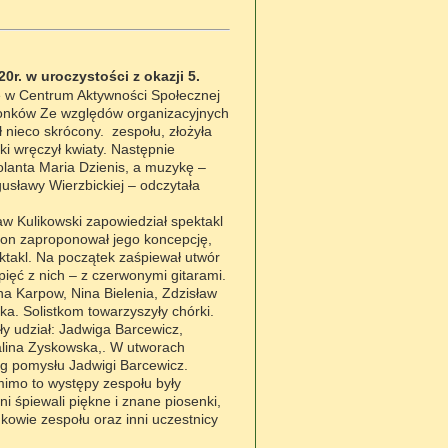
0r. w uroczystości z okazji 5.
ię w Centrum Aktywności Społecznej
łonków Ze względów organizacyjnych
 nieco skrócony. zespołu, złożyła
ki wręczył kwiaty. Następnie
olanta Maria Dzienis, a muzykę –
usławy Wierzbickiej – odczytała
Kulikowski zapowiedział spektakl
 on zaproponował jego koncepcję,
ktakl. Na początek zaśpiewał utwór
pięć z nich – z czerwonymi gitarami.
Karpow, Nina Bielenia, Zdzisław
a. Solistkom towarzyszyły chórki.
y udział: Jadwiga Barcewicz,
Halina Zyskowska,. W utworach
ug pomysłu Jadwigi Barcewicz.
mo to występy zespołu były
i śpiewali piękne i znane piosenki,
kowie zespołu oraz inni uczestnicy