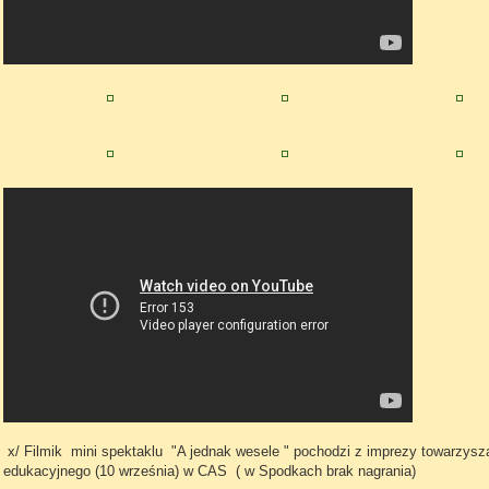
x/ Filmik mini spektaklu "A jednak wesele " pochodzi z imprezy towarzysz
edukacyjnego (10 września) w CAS ( w Spodkach brak nagrania)