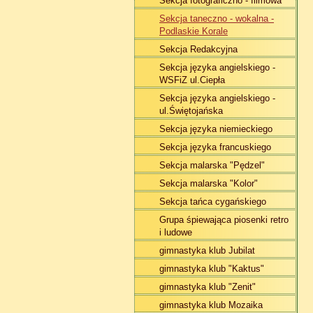
Sekcja fotograficzno - filmowa
Sekcja taneczno - wokalna -
Podlaskie Korale
Sekcja Redakcyjna
Sekcja języka angielskiego -
WSFiZ ul.Ciepła
Sekcja języka angielskiego -
ul.Świętojańska
Sekcja języka niemieckiego
Sekcja języka francuskiego
Sekcja malarska "Pędzel"
Sekcja malarska "Kolor"
Sekcja tańca cygańskiego
Grupa śpiewająca piosenki retro
i ludowe
gimnastyka klub Jubilat
gimnastyka klub "Kaktus"
gimnastyka klub "Zenit"
gimnastyka klub Mozaika