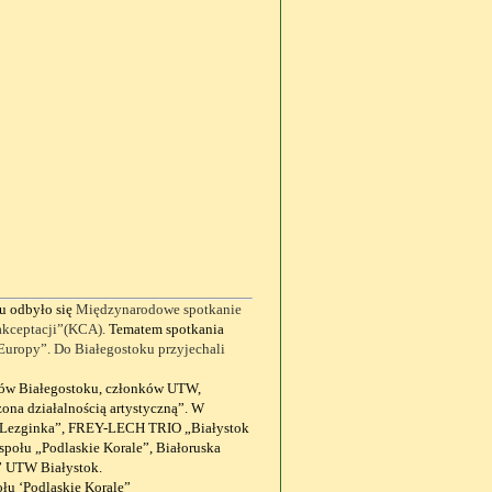
u odby
ł
o się
Międzynarodowe spotkanie
akceptacji”(KCA).
Tematem spotkania
 Europy”. Do Białegostoku przyjechali
ów Bia
ł
egostoku, cz
ł
onków UTW,
ż
ona dzia
ł
alno
ś
ci
ą
artystyczn
ą
”. W
„Lezginka”, FREY-LECH TRIO „Bia
ł
ystok
espo
ł
u „Podlaskie Korale”, Bia
ł
oruska
a” UTW Bia
ł
ystok.
ołu ‘Podlaskie Korale”