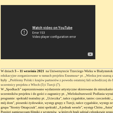
W dniach
5 – 11 wrze
ś
nia 2021
na Uniwersytecie Trzeciego Wieku w Bia
ł
ymstok
edukacyjne zorganizowane w ramach projektu Erasmusa+ pt. „Wiedza jest szansą 
były
.„Problemy Polski i krajów partnerów z powodu ostatniej fali uchodźczej do
uczestnicy projektu z Włoch (5) i Turcji (7).
W „Spodkach” zaprezentowano wydarzenie artystyczne
skierowane do mieszka
ń
c
uczestników projektu i do go
ś
ci z zagranicy pt. „Wielokulturowo
ść
Podlasia wyra
programie: spektakl teatralny pt. „Ucieczka”, ta
ń
ce cyga
ń
skie, taniec czecze
ń
ski 
mój dom”, piosenki
ż
ydowskie, wyst
ę
p grupy z Turcji, ta
ń
ce cyga
ń
skie, wyst
ę
p z
grupa "Siostry Ostapczuk", mini spektakl „A jednak wesele", wyst
ę
p Chóru „Astr
Poniżej zamieszczam filmiki z występów, w których brali udział członkowie zesp