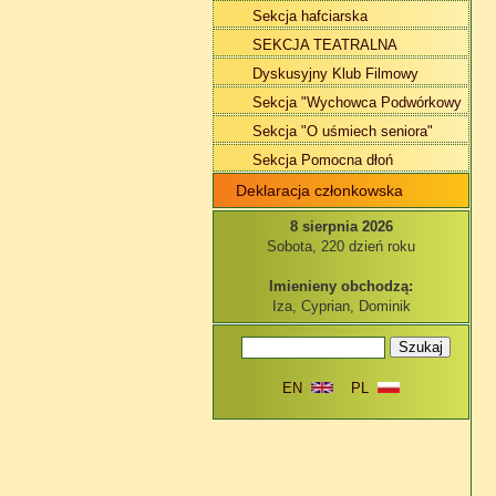
Sekcja hafciarska
SEKCJA TEATRALNA
Dyskusyjny Klub Filmowy
Sekcja "Wychowca Podwórkowy
Sekcja "O uśmiech seniora"
Sekcja Pomocna dłoń
Deklaracja członkowska
8 sierpnia 2026
Sobota, 220 dzień roku
Imienieny obchodzą:
Iza, Cyprian, Dominik
EN
PL