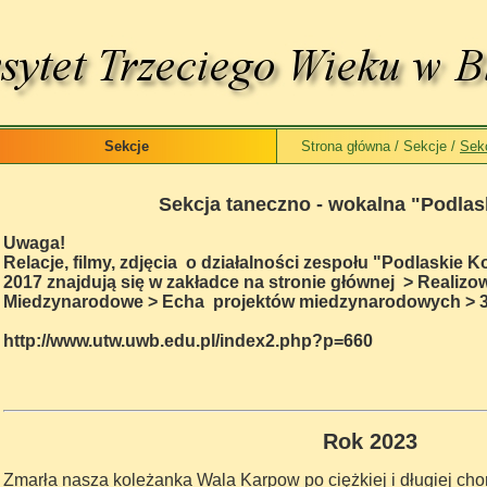
Sekcje
Strona główna
/
Sekcje
/
Sekc
Sekcja taneczno - wokalna "Podlas
Uwaga!
Relacje, filmy, zdjęcia o działalności zespołu "Podlaskie Ko
2017
znajdują się w zakładce na stronie głównej > Realizo
Miedzynarodowe >
Echa projektów miedzynarodowych > 3.
http://www.utw.uwb.edu.pl/index2.php?p=660
Rok 2023
Zmarła nasza koleżanka Wala Karpow po ciężkiej i długiej ch