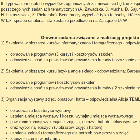
9. Typowaniem osób do wyjazdów zagranicznych zajmować się będzie zespó
poszczególnych zadaniach tematycznych (A. Zawadzka, J. Mucha, D. Sajur, 
H. Łukaszewicz, Z. Piekarska). Będą mogły wyjechać tylko te osoby, które s
W taki sposób ustalona lista zostanie przedłożona na Zarządzie UTW.
Główne zadania związane z realizacją projektu 
1) Szkolenia w obszarze kursów informatycznego i fotograficznego - odpowi
opracowanie programów (3 kursy) i kosztorysów szkoleń
odpowiedzialność za prawidłowość prowadzenia kursów i przyznanie ce
2) Szkolenia w obszarze kursu języka angielskiego - odpowiedzialna; Barba
opracowanie programów i kosztorysów szkoleń
odpowiedzialność za prawidłowość prowadzenia kursów ( 2 szkolenia po 
3) Organizacja wystawy zdjęć, obrazów i haftu – odpowiedzialna Alicja
TEM
opracowanie kosztorysu wystawy
ustalenia miejsca wystawy i kosztu wynajmu miejsca wystawowego
powołanie komisji wybierającej zdjęcia, obrazy i haft do celów wystawi
oraz wybór najlepszych (3 obrazów, zdjęć i haftów)
ustalenie zakładu fotograficznego dla potrzeb powiększenia zdjęć
zabezpieczenie w antyramy