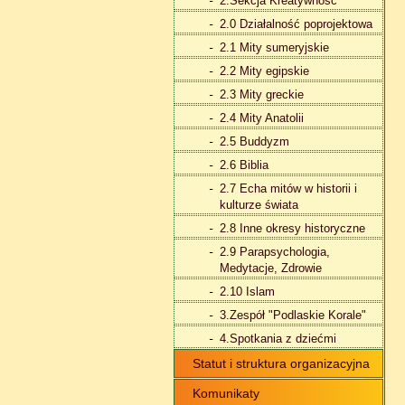
2.Sekcja Kreatywność
2.0 Działalność poprojektowa
2.1 Mity sumeryjskie
2.2 Mity egipskie
2.3 Mity greckie
2.4 Mity Anatolii
2.5 Buddyzm
2.6 Biblia
2.7 Echa mitów w historii i
kulturze świata
2.8 Inne okresy historyczne
2.9 Parapsychologia,
Medytacje, Zdrowie
2.10 Islam
3.Zespół "Podlaskie Korale"
4.Spotkania z dziećmi
Statut i struktura organizacyjna
Komunikaty