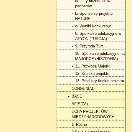
a/ Listy uczestników
partnerów
b/ Sponsorzy projektu
NATURE
c/ Wyniki konkursów
8. Spotkanie edukacyjne w
AFYON (TURCJA)
9. Przyroda Turcji
10. Spotkanie edukacyjne na
MAJORCE (HISZPANIA)
11. Przyroda Majorki
12. Kronika projektu
13. Produkty finalne projektu
CONGENIAL
BASE
AFIS(ZA)
ECHA PROJEKTÓW
MIĘDZYNARODOWYCH
1. Różne