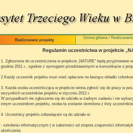
Strona główna
/
Realizowane 
Realizowane projekty
Regulamin uczestnictwa w projekcie „
1. Zgłoszenia do uczestniczenia w projekcie „NATURE” będą przyjmowane w
grudnia 2011 r., zgodnie z wymogami przedstawionymi w komunikacie o proje
2.Każdy uczestnik projektu musi mieć opłacone na bieżąco składki członko
3. Każda osoba uczestnicząca w projekcie winna zgłosić się do pracy w po
wszystkich uczestników projektu w styczniu 2012 r.
W przypadkach nie zgłoszenia się do udziału w żadnym zadaniu i nie wyka
innym uczestnikom projektu, osoba ta zostanie skreślona z listy uczestnikó
4. Uczestnicy projektu zobowiązani są do udziału w:
- szkoleniu informatycznym ( w zależności od stopnia znajomości informatyki
ukończenia