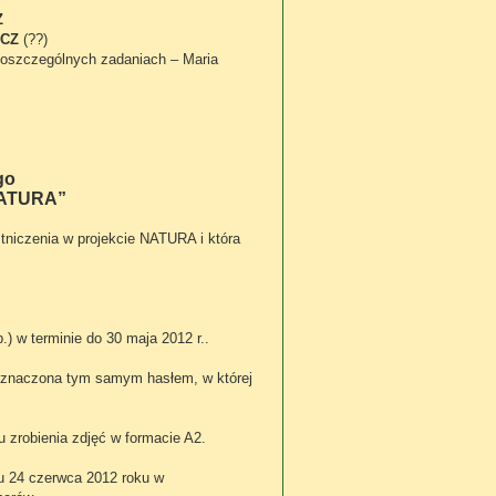
Z
ICZ
(??)
poszczególnych zadaniach – Maria
go
TURA”
stniczenia w projekcie NATURA i która
.) w terminie do 30 maja 2012 r..
 oznaczona tym samym hasłem, w której
u zrobienia zdjęć w formacie A2.
u 24 czerwca 2012 roku w