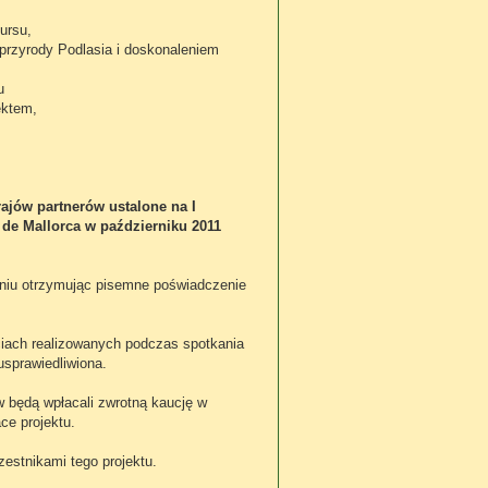
kursu,
przyrody Podlasia i doskonaleniem
u
ektem,
ajów partnerów ustalone na I
de Mallorca w październiku 2011
aniu otrzymując pisemne poświadczenie
ciach realizowanych podczas spotkania
sprawiedliwiona.
 będą wpłacali zwrotną kaucję w
ce projektu.
estnikami tego projektu.