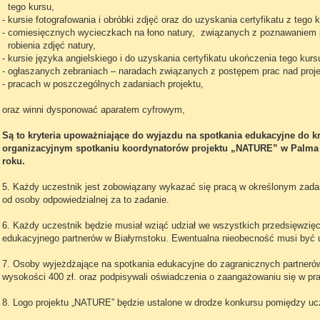
tego kursu,
- kursie fotografowania i obróbki zdjęć oraz do uzyskania certyfikatu z tego 
- comiesięcznych wycieczkach na łono natury, związanych z poznawaniem 
robienia zdjęć natury,
- kursie języka angielskiego i do uzyskania certyfikatu ukończenia tego kurs
- ogłaszanych zebraniach – naradach związanych z postępem prac nad proj
- pracach w poszczególnych zadaniach projektu,
oraz winni dysponować aparatem cyfrowym,
Są to kryteria upoważniające do wyjazdu na spotkania edukacyjne do kr
organizacyjnym spotkaniu koordynatorów projektu „NATURE” w Palma 
roku.
5. Każdy uczestnik jest zobowiązany wykazać się pracą w określonym zad
od osoby odpowiedzialnej za to zadanie.
6. Każdy uczestnik będzie musiał wziąć udział we wszystkich przedsięwzię
edukacyjnego partnerów w Białymstoku. Ewentualna nieobecność musi być u
7. Osoby wyjeżdżające na spotkania edukacyjne do zagranicznych partnerów
wysokości 400 zł. oraz podpisywali oświadczenia o zaangażowaniu się w pra
8. Logo projektu „NATURE” będzie ustalone w drodze konkursu pomiędzy ucz