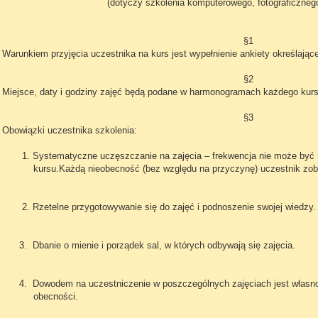
(dotyczy szkolenia komputerowego, fotograficznego i jęz
§1
Warunkiem przyjęcia uczestnika na kurs jest wypełnienie ankiety określając
§2
Miejsce, daty i godziny zajęć będą podane w harmonogramach każdego kurs
§3
Obowiązki uczestnika szkolenia:
1. Systematyczne uczęszczanie na zajęcia – frekwencja nie może by
kursu.Każdą nieobecność (bez względu na przyczynę) uczestnik zobowi
2. Rzetelne przygotowywanie się do zajęć i podnoszenie swojej wiedzy.
3. Dbanie o mienie i porządek sal, w których odbywają się zajęcia.
4. Dowodem na uczestniczenie w poszczególnych zajęciach jest własnorę
obecności.