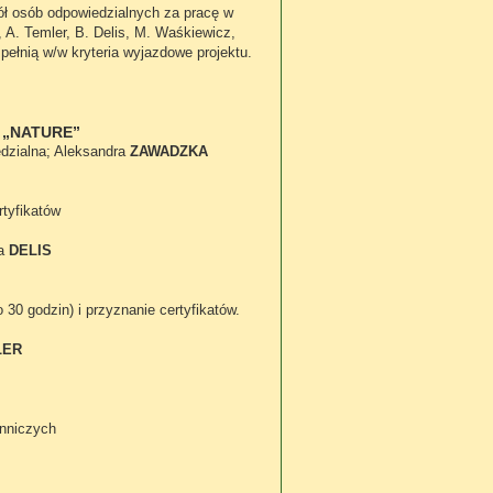
ł osób odpowiedzialnych za pracę w
A. Temler, B. Delis, M. Waśkiewicz,
pełnią w/w kryteria wyjazdowe projektu.
„NATURE”
edzialna; Aleksandra
ZAWADZKA
rtyfikatów
ra
DELIS
30 godzin) i przyznanie certyfikatów.
LER
enniczych