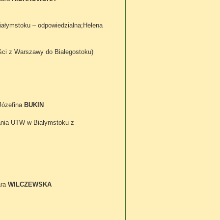
iałymstoku – odpowiedzialna;Helena
ości z Warszawy do Białegostoku)
 Józefina
BUKIN
kania UTW w Białymstoku z
ara
WILCZEWSKA