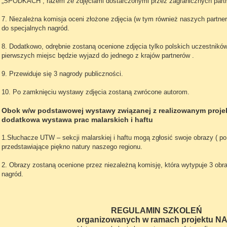
„SPODKACH”, razem ze zdjęciami dostarczonymi przez zagranicznych part
7. Niezależna komisja oceni złożone zdjęcia (w tym również naszych partner
do specjalnych nagród.
8. Dodatkowo, odrębnie zostaną ocenione zdjęcia tylko polskich uczestnikó
pierwszych miejsc będzie wyjazd do jednego z krajów partnerów .
9. Przewiduje się 3 nagrody publiczności.
10. Po zamknięciu wystawy zdjęcia zostaną zwrócone autorom.
Obok w/w podstawowej wystawy związanej z realizowanym proje
dodatkowa wystawa prac malarskich i haftu
1.Słuchacze UTW – sekcji malarskiej i haftu mogą zgłosić swoje obrazy ( 
przedstawiające piękno natury naszego regionu.
2. Obrazy zostaną ocenione przez niezależną komisję, która wytypuje 3 obra
nagród.
REGULAMIN SZKOLEŃ
organizowanych w ramach projektu NA