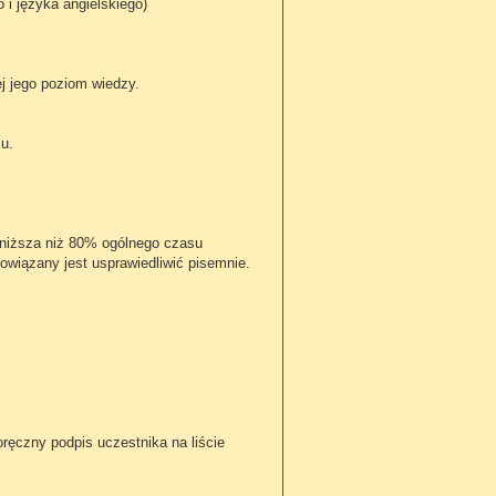
yka angielskiego)
ej jego poziom wiedzy.
u.
ć niższa niż 80% ogólnego czasu
ązany jest usprawiedliwić pisemnie.
czny podpis uczestnika na liście