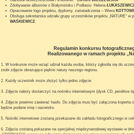
Zdobywanie albumów o Białymstoku i Podlasiu: Helena
ŁUKASZEWIC
Opracowanie logo projektu, dyplomy, zaświadczenia – Wiera
KOTTOW
Obsługa sekretarska udziału grupy uczestników projektu „NATURE” w 
WAŚKIEWICZ
Regulamin konkursu fotograficzne
Realizowanego w ramach projektu „NA
1. W konkursie może wziąć udział każda osoba, którzy zgłosiła się do ucze
zrobi zdjęcie obrazujące piękno natury naszego regionu.
2. Każdy uczestnik może złożyć tylko jedno zdjęcie.
3. Zdjęcie należy dostarczyć na nośniku internetowym (dysk CD, pendrive itp
4. Zdjęcie powinno zawierać hasło. Do zdjęcia musi być załączona koperta
będzie podane imię i nazwisko.
5. Nośniki internetowe zostaną przekazane do zakładu fotograficznego w cel
6. Zdjęcia zostaną pokazane na specjalnej międzynarodowej wystawie w dni