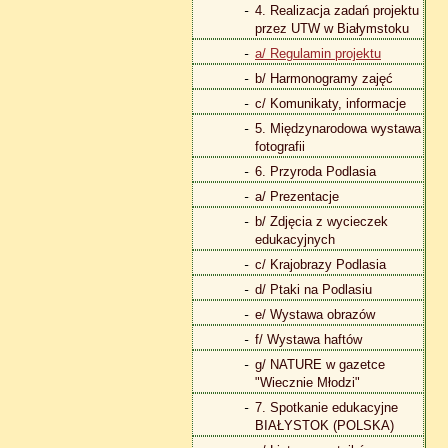
4. Realizacja zadań projektu
przez UTW w Białymstoku
a/ Regulamin projektu
b/ Harmonogramy zajęć
c/ Komunikaty, informacje
5. Międzynarodowa wystawa
fotografii
6. Przyroda Podlasia
a/ Prezentacje
b/ Zdjęcia z wycieczek
edukacyjnych
c/ Krajobrazy Podlasia
d/ Ptaki na Podlasiu
e/ Wystawa obrazów
f/ Wystawa haftów
g/ NATURE w gazetce
"Wiecznie Młodzi"
7. Spotkanie edukacyjne
BIAŁYSTOK (POLSKA)