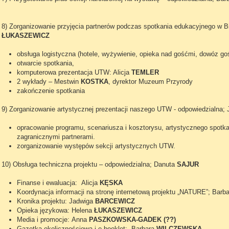
8) Zorganizowanie przyjęcia partnerów podczas spotkania edukacyjnego w B
ŁUKASZEWICZ
obsługa logistyczna (hotele, wyżywienie, opieka nad gośćmi, dowóz g
otwarcie spotkania,
komputerowa prezentacja UTW: Alicja
TEMLER
2 wykłady – Mestwin
KOSTKA
, dyrektor Muzeum Przyrody
zakończenie spotkania
9) Zorganizowanie artystycznej prezentacji naszego UTW - odpowiedzialna;
opracowanie programu, scenariusza i kosztorysu, artystycznego spot
zagranicznymi partnerami.
zorganizowanie występów sekcji artystycznych UTW.
10) Obsługa techniczna projektu – odpowiedzialna; Danuta
SAJUR
Finanse i ewaluacja: Alicja
KĘSKA
Koordynacja informacji na stronę internetową projektu „NATURE”; Barb
Kronika projektu: Jadwiga
BARCEWICZ
Opieka językowa: Helena
ŁUKASZEWICZ
Media i promocje: Anna
PASZKOWSKA-GADEK (?
?)
Gazetka okolicznościowa i e-booklet: Barbara
WILCZEWSKA