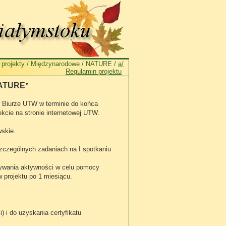
projekty
/
Międzynarodowe
/
NATURE
/
a/
Regulamin projektu
NATURE
”
 Biurze UTW w terminie do końca
kcie na stronie internetowej UTW.
wskie.
szczególnych zadaniach na I spotkaniu
zywania aktywności w celu pomocy
w projektu po 1 miesiącu.
) i do uzyskania certyfikatu