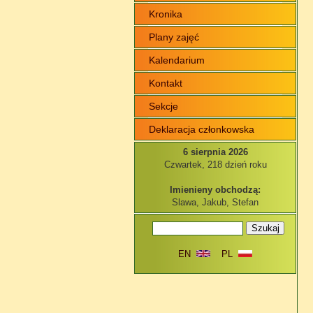
Kronika
Plany zajęć
Kalendarium
Kontakt
Sekcje
Deklaracja członkowska
6 sierpnia 2026
Czwartek, 218 dzień roku
Imienieny obchodzą:
Slawa, Jakub, Stefan
EN
PL