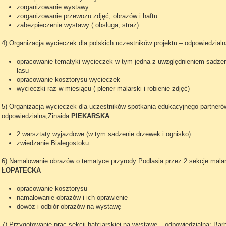
zorganizowanie wystawy
zorganizowanie przewozu zdjęć, obrazów i haftu
zabezpieczenie wystawy ( obsługa, straż)
4) Organizacja wycieczek dla polskich uczestników projektu – odpowiedzialn
opracowanie tematyki wycieczek w tym jedna z uwzględnieniem sadzen
lasu
opracowanie kosztorysu wycieczek
wycieczki raz w miesiącu ( plener malarski i robienie zdjęć)
5) Organizacja wycieczek dla uczestników spotkania edukacyjnego partneró
odpowiedzialna;Zinaida
PIEKARSKA
2 warsztaty wyjazdowe (w tym sadzenie drzewek i ognisko)
zwiedzanie Białegostoku
6) Namalowanie obrazów o tematyce przyrody Podlasia przez 2 sekcje malar
ŁOPATECKA
opracowanie kosztorysu
namalowanie obrazów i ich oprawienie
dowóz i odbiór obrazów na wystawę
7) Przygotowanie prac sekcji hafciarskiej na wystawę – odpowiedzialna; Bar