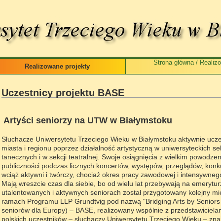
Strona główna
/
Realiz
Realizowane projekty
Uczestnicy projektu BASE
Artyści seniorzy na UTW w Białymstoku
Słuchacze Uniwersytetu Trzeciego Wieku w Białymstoku aktywnie ucz
miasta i regionu poprzez działalność artystyczną w uniwersyteckich s
tanecznych i w sekcji teatralnej. Swoje osiągnięcia z wielkim powodze
publiczności podczas licznych koncertów, występów, przeglądów, konk
wciąż aktywni i twórczy, chociaż okres pracy zawodowej i intensywneg
Mają wreszcie czas dla siebie, bo od wielu lat przebywają na emerytur
utalentowanych i aktywnych seniorach został przygotowany kolejny mi
ramach Programu LLP Grundtvig pod nazwą "Bridging Arts by Seniors 
seniorów dla Europy) – BASE, realizowany wspólnie z przedstawicielami 
polskich uczestników – słuchaczy Uniwersytetu Trzeciego Wieku – znaj