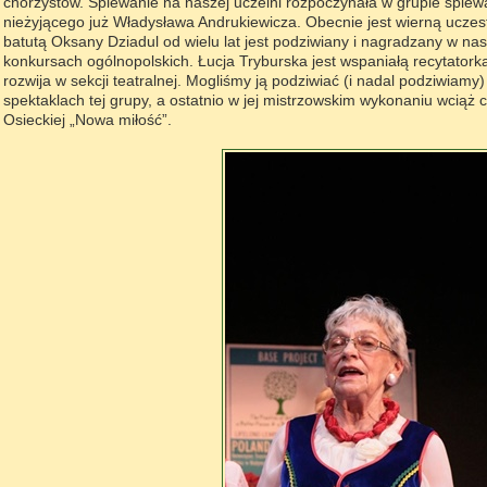
chórzystów. Śpiewanie na naszej uczelni rozpoczynała w grupie śpiew
nieżyjącego już Władysława Andrukiewicza. Obecnie jest wierną uczes
batutą Oksany Dziadul od wielu lat jest podziwiany i nagradzany w nas
konkursach ogólnopolskich. Łucja Tryburska jest wspaniałą recytatorką.
rozwija w sekcji teatralnej. Mogliśmy ją podziwiać (i nadal podziwiamy
spektaklach tej grupy, a ostatnio w jej mistrzowskim wykonaniu wciąż 
Osieckiej „Nowa miłość”.