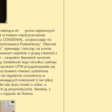
że należąca do grona najstarszych
uż w kolejne międzynarodowe
ektu CONGENIAL, uczęszczając na
 „Wychowawca Podwórkowy”. Obecnie
, śpiewając i tańcząc na scenie.
zowanym wspólnie z grupą Litwinów z
– zespołem litewskich seniorek
c działalność tego ośrodka i pełniąc
łuchaczkami UTW przygotowywała się
jest bowiem również uzdolniona
lat regularnie uczestniczy w
wających koleżanek (i nie tylko)
ie lubi dużo mówić o sobie, a
o ją pesymistycznie. Niestety, z
ać z wyjazdu do Kowna.