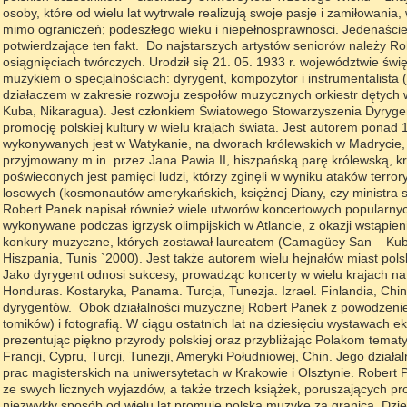
osoby, które od wielu lat wytrwale realizują swoje pasje i zamiłowania
mimo ograniczeń; podeszłego wieku i niepełnosprawności. Jedenaście
potwierdzające ten fakt. Do najstarszych artystów seniorów należy 
osiągnięciach twórczych. Urodził się 21. 05. 1933 r. województwie świ
muzykiem o specjalnościach: dyrygent, kompozytor i instrumentalista 
działaczem w zakresie rozwoju zespołów muzycznych orkiestr dętych w 
Kuba, Nikaragua). Jest członkiem Światowego Stowarzyszenia Dyryge
promocję polskiej kultury w wielu krajach świata. Jest autorem ponad 
wykonywanych jest w Watykanie, na dworach królewskich w Madrycie, S
przyjmowany m.in. przez Jana Pawia II, hiszpańską parę królewską, kr
poświeconych jest pamięci ludzi, którzy
zginęli w wyniku ataków terror
losowych (kosmonautów amerykańskich, księżnej Diany, czy ministra 
Robert Panek napisał również wiele utworów koncertowych popularnych
wykonywane podczas igrzysk olimpijskich w Atlancie, z okazji wstąpien
konkury muzyczne, których zostawał laureatem (Camagüey San – Kuba
Hiszpania, Tunis `2000). Jest także autorem wielu hejnałów miast pols
Jako dyrygent odnosi sukcesy, prowadząc koncerty w wielu krajach n
Honduras. Kostaryka, Panama. Turcja, Tunezja. Izrael. Finlandia, Chi
dyrygentów. Obok działalności muzycznej Robert Panek z powodzenie
tomików) i fotografią. W ciągu ostatnich lat na dziesięciu wystawach e
prezentując piękno przyrody polskiej oraz przybliżając Polakom temat
Francji, Cypru, Turcji, Tunezji, Ameryki Południowej, Chin. Jego dział
prac magisterskich na uniwersytetach w Krakowie i Olsztynie. Robert 
ze swych licznych wyjazdów, a także trzech książek, poruszających 
niezwykły sposób od wielu lat promuje polską muzykę za granicą. Dzi