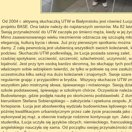
Od 2004 r. aktywną słuchaczką UTW w Białymstoku jest również Łucja
projektu BASE. Ona także należy do najstarszych seniorów. Ma 82 lata
Swoją przynależność do UTW zaczęła po śmierci męża, kiedy w jej życi
Mimo zaawansowanego wieku niezmiennie odznacza się szczupłą mło
elegancją, kulturą bycia i słowa. Już przy pierwszym spotkaniu możn
damy. Z całą pewnością jest ulubienicą wszystkich swoich koleżanek, k
podziwu. Słuchaczki UTW podkreślają, że Łucja posiada szereg zalet, 
rzadziej spotykane; uczciwość, szczerość, szlachetność, uczynność, w
lojalność. Jest przy tym osobą bardzo skromną, bo słuchając tych poch
właściwym sobie wdziękiem twierdzi, że tylko w połowie są one zasłużo
uczestniczka kilku sekcji ma dużo koleżanek i znajomych. Swoje szare
regularnie grając z przyjaciółmi w brydża. Wszyscy słuchacze UTW z
wszystkim jako mistrzynię słowa; śpiewanego i mówionego. Swoją dzia
szkole podstawowej, śpiewając w szkolnym chórze. Oczywiście należa
Budowlanego, gdzie podjęła naukę po skończeniu podstawówki. Z du
kierunkiem Stefana Sobierajskiego – założyciela i opiekuna zespołu „Ku
fortepianie. Łucja jest absolwentką wydziału budownictwa
lądowego na
później kwalifikacjom urbanistycznym przez całe życie pracowała jako
wykonywał jej mąż, a obecnie tradycje rodzinne kontynuuje syn. Jako z
studentka, Łucja uczyła się języków obcych; niemieckiego, francuskieg
angielskiego nauczyła się sama. Od początku swojej przynależności 