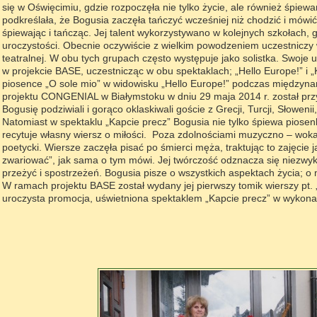
się w Oświęcimiu, gdzie rozpoczęła nie tylko życie, ale również śpiewa
podkreślała, że Bogusia zaczęła tańczyć wcześniej niż chodzić i mówi
śpiewając i tańcząc. Jej talent wykorzystywano w kolejnych szkołach, 
uroczystości. Obecnie oczywiście z wielkim powodzeniem uczestniczy 
teatralnej. W obu tych grupach często występuje jako solistka. Swoje u
w projekcie BASE, uczestnicząc w obu spektaklach; „Hello Europe!” i „
piosence „O sole mio” w widowisku „Hello Europe!” podczas międzyn
projektu CONGENIAL w Białymstoku w dniu 29 maja 2014 r. został przy
Bogusię podziwiali i gorąco oklaskiwali goście z Grecji, Turcji, Słowenii
Natomiast w spektaklu „Kapcie precz” Bogusia nie tylko śpiewa piosenk
recytuje własny wiersz o miłości. Poza zdolnościami muzyczno – wok
poetycki. Wiersze zaczęła pisać po śmierci męża, traktując to zajęcie j
zwariować”, jak sama o tym mówi. Jej twórczość odznacza się niezwy
przeżyć i spostrzeżeń. Bogusia pisze o wszystkich aspektach życia; o m
W ramach projektu BASE został wydany jej pierwszy tomik wierszy pt. 
uroczysta promocja, uświetniona spektaklem „Kapcie precz” w w