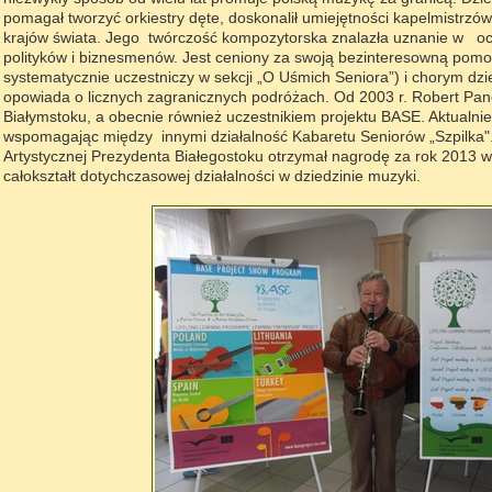
pomagał tworzyć orkiestry dęte, doskonalił umiejętności kapelmistrz
krajów świata. Jego twórczość kompozytorska znalazła uznanie w o
polityków i biznesmenów. Jest ceniony za swoją bezinteresowną pomoc
systematycznie uczestniczy w sekcji „O Uśmich Seniora”) i chorym dzi
opowiada o licznych zagranicznych podróżach. Od 2003 r. Robert Pa
Białymstoku, a obecnie również uczestnikiem projektu BASE. Aktualnie
wspomagając między innymi działalność Kabaretu Seniorów „Szpilka".
Artystycznej Prezydenta Białegostoku otrzymał nagrodę za rok 2013 w 
całokształt dotychczasowej działalności w dziedzinie muzyki.