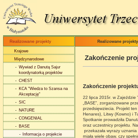
Realizowane projekty
Realizowane projekty
Krajowe
Zakończenie pro
Międzynarodowe
Wywiad z Danutą Sajur
koordynatorką projektów
CHEST
Zakończenie projek
KCA "Wiedza to Szansa na
Akceptację"
22 lipca 2015r. w Zajeździe
SIC
„BASE”, zorganizowane prz
przedsięwziecia. Projekt te
NATURE
Henares), Litwy (Kowno) i Tu
CONGENIAL
Spotkanie prowadziła Danut
oraz uczestnicy projektu. N
BASE
przekazała wyrazy uznania w
Informacja o projekcie
miała wiele obaw, czy speł