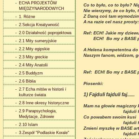
ECHA PROJEKTÓW
Co to było, co to było? Ni
MIĘDZYNARODOWYCH
Nie wierzymy, że co było, 
Z Daną coś tam wymodzim
1. Różne
A na razie cel nasz prost
2.Sekcja Kreatywność
2.0 Działalność poprojektowa
Ref: ECH! Jakie my dziewus
ECH! Bo my z BASE p
2.1 Mity sumeryjskie
2.2 Mity egipskie
A Helena kompetentna do 
Naszym fanom, widzom, go
2.3 Mity greckie
2.4 Mity Anatolii
Ref: ECH! Bo my z BASE pr
2.5 Buddyzm
2.6 Biblia
Piosenki:
2.7 Echa mitów w historii i
1) Fajduli fajduli faj......
kulturze świata
2.8 Inne okresy historyczne
Mam na głowie magiczny 
2.9 Parapsychologia,
fajduli fajdul
Medytacje, Zdrowie
Co powabem swoim kusi
fajduli fajdul
2.10 Islam
Zmieni myszkę w BASE ar
3.Zespół "Podlaskie Korale"
fajduli fajdul