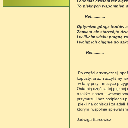
I chociaż czasem tez cięż
To pięknych wspomnień w
Ref............
Optymizm górą,z trudów s
Zamiast się starzeć,to dzi
I w III-cim wieku pragną 
I wciąż ich ciągnie do szk
Ref..........
Po części artystycznej spo
kapusty, oraz raczyliśmy si
w tany przy muzyce przygot
Ostatnią częścią tej piękne
a także nasza – wewnętrzna 
przymusu i bez pośpiechu pr
piekli na ognisku i zajadali
którym wspólnie śpiewaliśm
Jadwiga Barcewicz