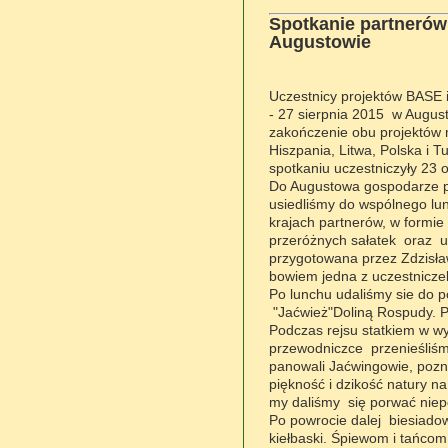
Spotkanie partnerów 
Augustowie
Uczestnicy projektów BASE i
- 27 sierpnia 2015 w Augus
zakończenie obu projektów 
Hiszpania, Litwa, Polska i T
spotkaniu uczestniczyły 23 o
Do Augustowa gospodarze pr
usiedliśmy do wspólnego lu
krajach partnerów, w formi
przeróżnych sałatek oraz u
przygotowana przez Zdzisława
bowiem jedna z uczestniczek
Po lunchu udaliśmy sie do p
"Jaćwież"Doliną Rospudy. 
Podczas rejsu statkiem w wy
przewodniczce przenieśliśm
panowali Jaćwingowie, pozna
piękność i dzikość natury 
my daliśmy się porwać niep
Po powrocie dalej biesiado
kiełbaski. Śpiewom i tańcom