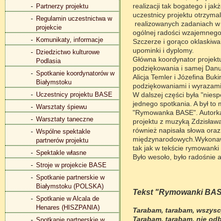
realizacji tak bogatego i 
Partnerzy projektu
uczestnicy projektu otrzyma
Regulamin uczestnictwa w
realizowanych zadaniach w 
projekcie
ogólnej radości wzajemnego
Komunikaty, informacje
Szczerze i gorąco oklaskiw
upominki i dyplomy.
Dziedzictwo kulturowe
Główna koordynator projekt
Podlasia
podziękowania i samej Danuc
Spotkanie koordynatorów w
Alicja Temler i Józefina B
Białymstoku
podziękowaniami i wyrazami
Uczestnicy projektu BASE
W dalszej części była "nies
jednego spotkania. A był to 
Warsztaty śpiewu
"Rymowanka BASE". Autorką t
Warsztaty taneczne
projektu z muzyką Zdzisława
również napisała słowa oraz
Wspólne spektakle
międzynarodowych.
Wykonaw
partnerów projektu
tak jak w tekście rymowanki
Spektakle własne
Było wesoło, było radośnie 
Stroje w projekcie BASE
Spotkanie partnerskie w
Białymstoku (POLSKA)
Tekst "Rymowanki BA
Spotkanie w Alcala de
Henares (HISZPANIA)
Tarabam, tarabam, wszysc
Tarabam, tarabam, nie od
Spotkanie partnerskie w