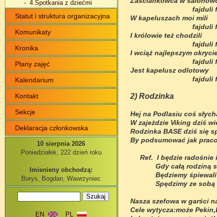
Zaściankowca w salonow
4.Spotkania z dziećmi
fajduli fajdul
Statut i struktura organizacyjna
W kapeluszach moi mili
fajduli fajdul
Komunikaty
I królowie też chodzili
fajduli fajdul
Kronika
I wciąż najlepszym okryc
fajduli fajdul
Plany zajęć
Jest kapelusz odlotowy
fajduli fajdul
Kalendarium
Kontakt
2) Rodzinka
Sekcje
Hej na Podlasiu coś słych
W zajeżdzie Viking dziś wi
Deklaracja członkowska
Rodzinka BASE dziś się s
By podsumować jak prac
10 sierpnia 2026
Poniedziałek, 222 dzień roku
Ref. I będzie radośnie i
Gdy całą rodziną sią
Imienieny obchodzą:
Będziemy śpiewali będ
Borys, Bogdan, Wawrzyniec
Spędzimy ze sobą pr
Nasza szefowa w garści n
Cele wytycza:może Pekin
EN
PL