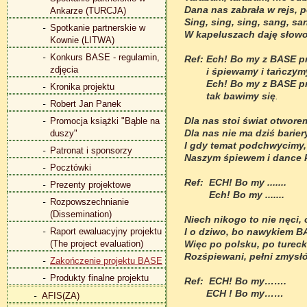
Dana nas zabrała w rejs, 
Ankarze (TURCJA)
Sing, sing, sing, sang, s
Spotkanie partnerskie w
W kapeluszach daję słowo
Kownie (LITWA)
Konkurs BASE - regulamin,
Ref: Ech! Bo my z BASE p
zdjęcia
i śpiewamy i tańczymy 
Ech! Bo my z BASE proj
Kronika projektu
tak bawimy się
.
Robert Jan Panek
Dla nas stoi świat otwor
Promocja książki "Bąble na
Dla nas nie ma dziś bariery
duszy"
I gdy temat podchwycimy,
Patronat i sponsorzy
Naszym śpiewem i dance k
Pocztówki
Ref: ECH! Bo my .......
Prezenty projektowe
Ech! Bo my .......
Rozpowszechnianie
(Dissemination)
Niech nikogo to nie nęci, 
Raport ewaluacyjny projektu
I o dziwo, bo nawykiem B
(The project evaluation)
Więc po polsku, po tureck
Rozśpiewani, pełni zmysłó
Zakończenie projektu BASE
Produkty finalne projektu
Ref: ECH! Bo my…….
ECH ! Bo my……
AFIS(ZA)