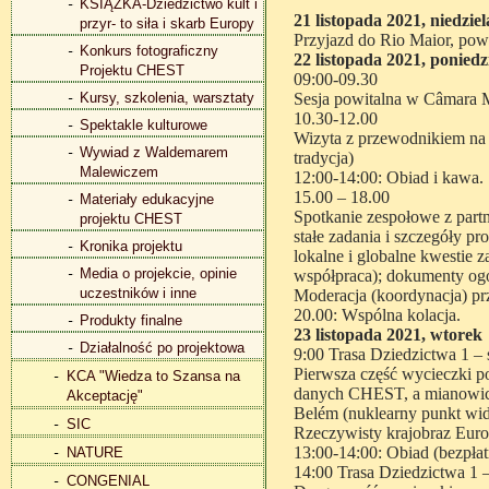
KSIĄŻKA-Dziedzictwo kult i
21 listopada 2021, niedziel
przyr- to siła i skarb Europy
Przyjazd do Rio Maior, powi
Konkurs fotograficzny
22 listopada 2021, poniedz
Projektu CHEST
09:00-09.30
Kursy, szkolenia, warsztaty
Sesja powitalna w Câmara M
10.30-12.00
Spektakle kulturowe
Wizyta z przewodnikiem na s
Wywiad z Waldemarem
tradycja)
Malewiczem
12:00-14:00: Obiad i kawa.
15.00 – 18.00
Materiały edukacyjne
Spotkanie zespołowe z part
projektu CHEST
stałe zadania i szczegóły pr
Kronika projektu
lokalne i globalne kwestie 
Media o projekcie, opinie
współpraca); dokumenty og
uczestników i inne
Moderacja (koordynacja) p
20.00: Wspólna kolacja.
Produkty finalne
23 listopada 2021, wtorek
Działalność po projektowa
9:00 Trasa Dziedzictwa 1 – 
Pierwsza część wycieczki 
KCA "Wiedza to Szansa na
danych CHEST, a mianowi
Akceptację"
Belém (nuklearny punkt wid
SIC
Rzeczywisty krajobraz Euro
13:00-14:00: Obiad (bezpłat
NATURE
14:00 Trasa Dziedzictwa 1 
CONGENIAL