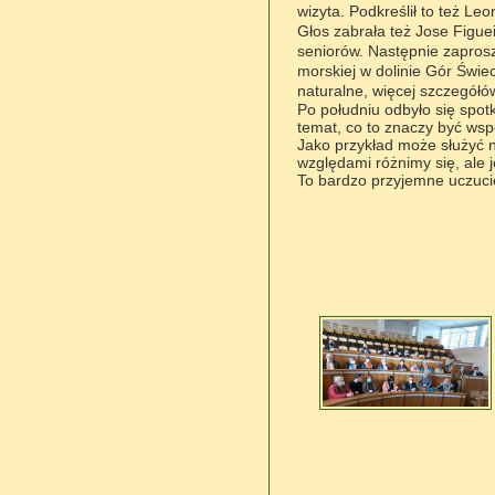
wizyta.
Podkre
ś
li
ł
to te
ż
Leon
G
ł
os zabra
ła
te
ż
Jose Figuei
seniorów.
Nast
ę
pnie zapros
morskiej w dolinie Gór
Ś
wie
naturalne, wi
ę
cej szczegó
ł
ó
Po po
ł
udniu odby
ło się
spot
temat, co to znaczy by
ć
wsp
Jako przyk
ł
ad mo
ż
e s
ł
u
ż
y
ć
n
wzgl
ę
dami ró
ż
nimy si
ę
, ale
To bardzo przyjemne uczuci