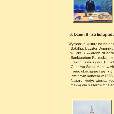
6. Dzień 6 - 25 listopad
Wycieczka kulturalna na dru
- Batalha, klasztor Domini
w 1385. (Światowe dziedzi
- Sanktuarium Fatimskie, mie
trzech pasterzy w 1917 rok
- Opactwo Santa Maria w Al
i jego ukochanej Ines, którzy
smutnym końcem w 1355. (
- Nazare, kiedyś wioska ryb
mekką dla
surferów
z całeg