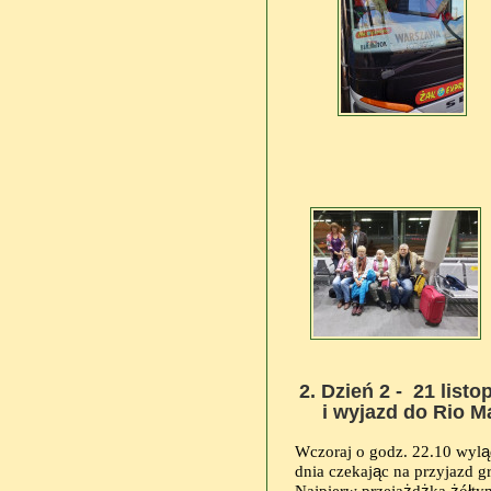
2. Dzień 2 - 21 list
i wyjazd do Rio Ma
Wczoraj o godz. 22.10 wyl
ą
dnia czekaj
ą
c na przyjazd gr
Najpierw przeja
ż
d
ż
ka
ż
ó
ł
ty