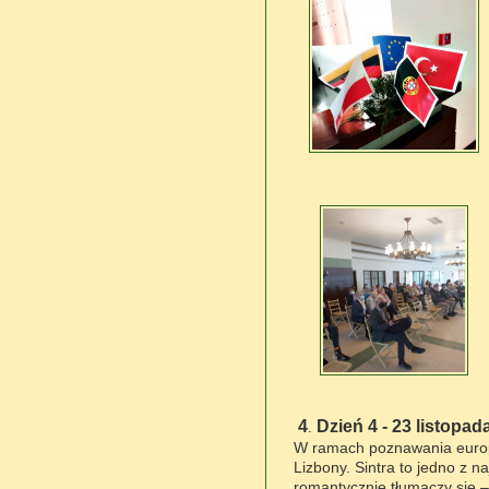
4
Dzie
ń
4 - 23 listopad
.
W ramach poznawania europe
Lizbony. Sintra to jedno z na
romantycznie t
ł
umaczy si
ę
–