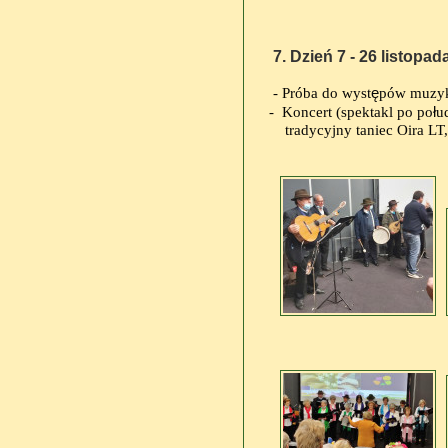
7. Dzień 7 - 26 listopad
- Próba do wyst
ę
pów muzyki
- Koncert (spektakl po po
ł
u
tradycyjny taniec Oira LT,