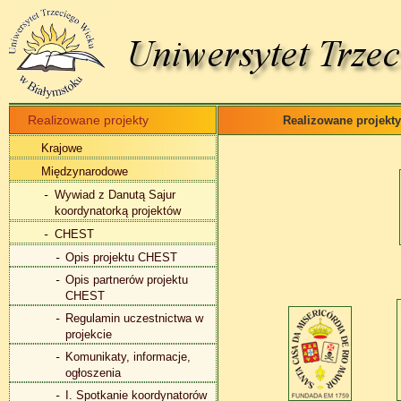
Realizowane projekty
Realizowane projekty
Krajowe
Międzynarodowe
Wywiad z Danutą Sajur
koordynatorką projektów
CHEST
Opis projektu CHEST
Opis partnerów projektu
CHEST
Regulamin uczestnictwa w
projekcie
Komunikaty, informacje,
ogłoszenia
I. Spotkanie koordynatorów