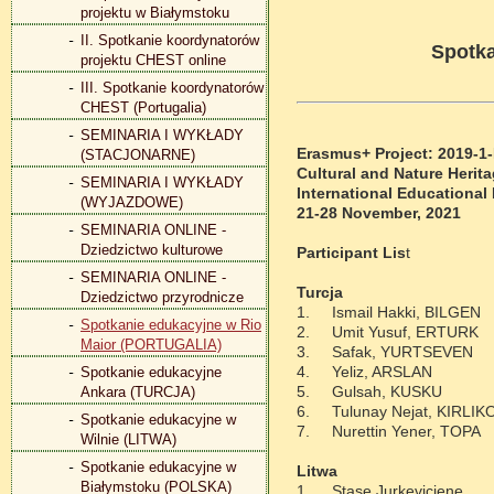
projektu w Białymstoku
II. Spotkanie koordynatorów
Spotka
projektu CHEST online
III. Spotkanie koordynatorów
CHEST (Portugalia)
SEMINARIA I WYKŁADY
Erasmus+ Project: 2019-
(STACJONARNE)
Cultural and Nature Herit
SEMINARIA I WYKŁADY
International Educational 
(WYJAZDOWE)
21-28 November, 2021
SEMINARIA ONLINE -
Dziedzictwo kulturowe
Participant Lis
t
SEMINARIA ONLINE -
Turcja
Dziedzictwo przyrodnicze
1.
Ismail Hakki, BILGEN
Spotkanie edukacyjne w Rio
2.
Umit Yusuf, ERTURK
Maior (PORTUGALIA)
3.
Safak, YURTSEVEN
4.
Yeliz, ARSLAN
Spotkanie edukacyjne
5.
Gulsah, KUSKU
Ankara (TURCJA)
6.
Tulunay Nejat, KIRLIK
Spotkanie edukacyjne w
7.
Nurettin Yener, TOPA
Wilnie (LITWA)
Spotkanie edukacyjne w
Litwa
Białymstoku (POLSKA)
1.
Stase Jurkeviciene