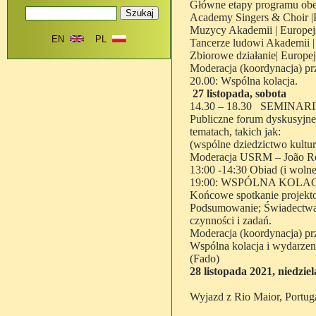
Główne etapy programu ob
Academy Singers & Choir |P
Muzycy Akademii | Europejs
EN
PL
Tancerze ludowi Akademii | 
Zbiorowe działanie| Europe
Moderacja (koordynacja) p
20.00: Wspólna kolacja.
27 listopada, sobota
14.30 – 18.30 SEMINAR
Publiczne forum dyskusyjne
tematach, takich jak:
(wspólne dziedzictwo kultur
Moderacja USRM – João Re
13:00 -14:30 Obiad (i wolne
19:00: WSPÓLNA KOLA
Końcowe spotkanie projekto
Podsumowanie; Świadectwa o
czynności i zadań.
Moderacja (koordynacja) p
Wspólna kolacja i wydarzeni
(Fado)
28 listopada 2021, niedziel
Wyjazd z Rio Maior, Portug