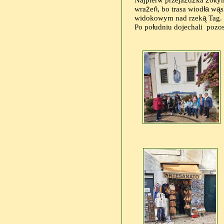
wra
ż
e
ń
, bo trasa wiod
ła
w
ą
s
widokowym nad rzek
ą
Tag.
Po po
ł
udniu dojechali
pozost