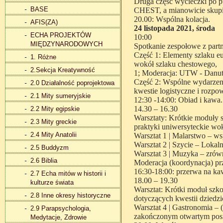
Druga część wycieczki po 
BASE
CHEST,
a mianowicie skup
20.00: Wspólna kolacja.
AFIS(ZA)
24 listopada 2021, środa
ECHA PROJEKTÓW
10:00
MIĘDZYNARODOWYCH
Spotkanie zespołowe z par
Część 1: Elementy szlaku eu
1. Różne
wokół szlaku chestowego,
2.Sekcja Kreatywność
1; Moderacja: UTW - Danut
Część 2: Wspólne wydarzeni
2.0 Działalność poprojektowa
kwestie logistyczne i rozp
2.1 Mity sumeryjskie
12:30 -14:00: Obiad i kawa.
14.30 – 16.30
2.2 Mity egipskie
Warsztaty: Krótkie moduły 
2.3 Mity greckie
praktyki uniwersyteckie wo
2.4 Mity Anatolii
Warsztat 1 | Malarstwo – ws
Warsztat 2 | Szycie – Lokaln
2.5 Buddyzm
Warsztat 3 | Muzyka – zrów
2.6 Biblia
Moderacja (koordynacja) p
16:30-18:00: przerwa na ka
2.7 Echa mitów w historii i
18.00 – 19.30
kulturze świata
Warsztat: Krótki moduł szk
2.8 Inne okresy historyczne
dotyczących kwestii dziedzi
Warsztat 4 | Gastronomia – 
2.9 Parapsychologia,
zakończonym otwartym posi
Medytacje, Zdrowie