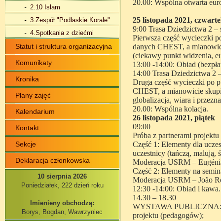
20.00: Wspólna otwarta euro
2.10 Islam
25 listopada 2021, czwart
3.Zespół "Podlaskie Korale"
9:00 Trasa Dziedzictwa 2 – 
4.Spotkania z dziećmi
Pierwsza część wycieczki 
Statut i struktura organizacyjna
danych CHEST, a mianowi
(ciekawy punkt widzenia, eu
Komunikaty
13:00 -14:00: Obiad (bezpła
14:00 Trasa Dziedzictwa 2 
Kronika
Druga część wycieczki po 
CHEST,
a mianowicie skupi
Plany zajęć
globalizacja, wiara i przezna
20.00: Wspólna kolacja.
Kalendarium
26 listopada 2021, piątek
09:00
Kontakt
Próba z partnerami projekt
Sekcje
Część 1: Elementy dla ucze
uczestnicy (tańczą, malują, 
Deklaracja członkowska
Moderacja USRM – Eugénia
Część 2: Elementy na semin
10 sierpnia 2026
Moderacja USRM – João Re
Poniedziałek, 222 dzień roku
12:30 -14:00: Obiad i kawa.
14.30 – 18.30
Imienieny obchodzą:
WYSTAWA PUBLICZNA
Borys, Bogdan, Wawrzyniec
projektu (pedagogów);