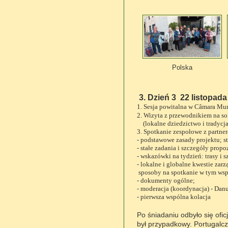
Polska
3. Dzień 3 22 listopada
1. Sesja powitalna w Câmara Mun
2. Wizyta z przewodnikiem na sol
(lokalne dziedzictwo i tradycja
3. Spotkanie zespołowe z partne
- podstawowe zasady projektu; st
- stałe zadania i szczegóły prop
- wskazówki na tydzień: trasy i s
- lokalne i globalne kwestie za
sposoby na spotkanie w tym wsp
- dokumenty ogólne;
- moderacja (koordynacja) - Danu
- pierwsza wspólna kolacja
Po
ś
niadaniu odby
ło się
ofi
by
ł
przypadkowy. Portugalcz