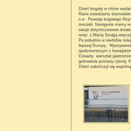
Dzień bogaty w różne wydar
Rano zwiedzamy stanowisko 
n.e.
Posesja bogatego Rzym
mozaiki.
Następnie mamy wsp
swoje dotychczasowe dział
wraz z Marią Szulgą wręczy
Po południu w siedzibie tut
lepszej Europy;
Wyszywanie
spokrewnionym z hawajskim
Czwarty warsztat gastrono
gotowanie potrawy rybnej. K
Dzień zakończył się wspólną