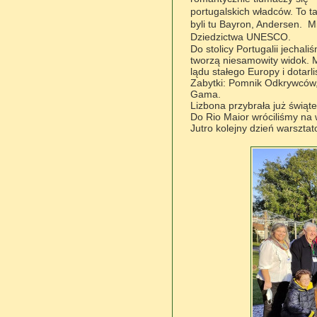
portugalskich w
ł
adców. To t
byli tu Bayron, Andersen.
Mi
Dziedzictwa UNESCO.
Do stolicy Portugalii jechali
ś
tworz
ą
niesamowity widok. 
l
ą
du sta
ł
ego Europy i dotarli
Zabytki: Pomnik Odkrywców
Gama.
Lizbona przybra
ł
a ju
ż
ś
wi
ą
t
Do Rio Maior wrócili
ś
my
na 
Jutro kolejny dzie
ń
warsztat