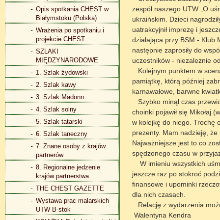
zespół naszego UTW „O uśmie
Opis spotkania CHEST w
Białymstoku (Polska)
ukraińskim. Dzieci nagrodzi
uatrakcyjnił imprezę i jesz
Wrażenia po spotkaniu i
projekcie CHEST
działająca przy BSM - Klub 
następnie zaprosiły do wsp
SZLAKI
MIĘDZYNARODOWE
uczestników - niezależnie o
Kolejnym punktem w scenari
1. Szlak żydowski
pamiątkę, którą później zab
2. Szlak kawy
karnawałowe, barwne kwiatki
3. Szlak Madonn
Szybko minął czas przewidzi
4. Szlak solny
choinki pojawił się Mikołaj (
5. Szlak tatarski
w kolejkę do niego. Trochę 
prezenty. Mam nadzieję, że n
6. Szlak taneczny
Najważniejsze jest to co zo
7. Znane osoby z krajów
spędzonego czasu w przyjaz
partnerów
W imieniu wszystkich uśmiec
8. Regionalne jedzenie
jeszcze raz po stokroć pod
krajów partnerstwa
finansowe i upominki rzeczo
THE CHEST GAZETTE
dla nich czasach.
Wystawa prac malarskich
Relację z wydarzenia można 
UTW B-stok
Walentyna Kendra