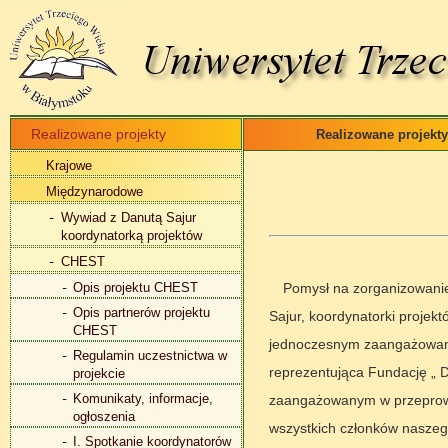
Realizowane projekty
Realizowane projekty
Krajowe
Międzynarodowe
Wywiad z Danutą Sajur
koordynatorką projektów
CHEST
Opis projektu CHEST
Pomysł na zorganizowanie
Opis partnerów projektu
Sajur, koordynatorki projek
CHEST
jednoczesnym zaangażowaniu
Regulamin uczestnictwa w
reprezentująca Fundację „ 
projekcie
Komunikaty, informacje,
zaangażowanym w przeprowa
ogłoszenia
wszystkich członków naszego
I. Spotkanie koordynatorów