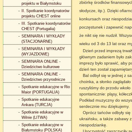
zbiórkę środków finansowych
projektu w Białymstoku
słodycze, itp.). Dzięki ofiar
II. Spotkanie koordynatorów
projektu CHEST online
konkursach oraz niespodzian
III. Spotkanie koordynatorów
poczęstunek i zapewnić napo
CHEST (Portugalia)
że nikt się nie nudził. Wszys
SEMINARIA I WYKŁADY
(STACJONARNE)
wieku od 3 do 13 lat oraz my
SEMINARIA I WYKŁADY
Dzień przed imprezą trwały
(WYJAZDOWE)
głównym zadaniem było zaku
SEMINARIA ONLINE -
imprezy było sprawić, aby 
Dziedzictwo kulturowe
dzień ten został zapamiętan
SEMINARIA ONLINE -
Bal odbył się w jednej z sa
Dziedzictwo przyrodnicze
choinka, a słonko zaglądało
Spotkanie edukacyjne w Rio
ruszyliśmy do przodu wkoło sa
Maior (PORTUGALIA)
spontanicznie: pląsy, kółecz
Spotkanie edukacyjne
Podkład muzyczny do wszystk
Ankara (TURCJA)
serdecznie mu dziękujemy.
Spotkanie edukacyjne w
Oprócz tańców odbyły się k
Wilnie (LITWA)
ukraińsku, a także zabawy z
Spotkanie edukacyjne w
niespodziankę.
Białymstoku (POLSKA)
Uroczystość zaszczyciły s