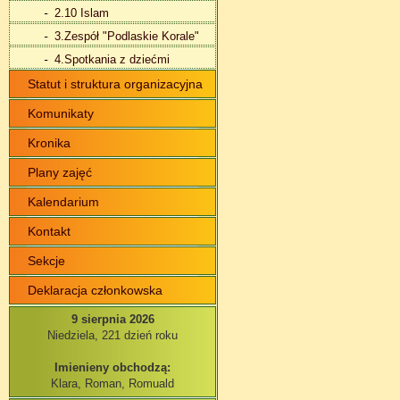
2.10 Islam
3.Zespół "Podlaskie Korale"
4.Spotkania z dziećmi
Statut i struktura organizacyjna
Komunikaty
Kronika
Plany zajęć
Kalendarium
Kontakt
Sekcje
Deklaracja członkowska
9 sierpnia 2026
Niedziela, 221 dzień roku
Imienieny obchodzą:
Klara, Roman, Romuald