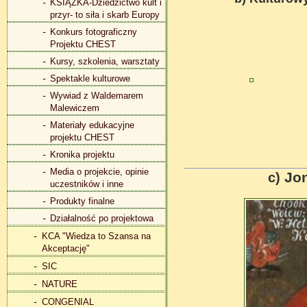
KSIĄŻKA-Dziedzictwo kult i
przyr- to siła i skarb Europy
Konkurs fotograficzny
Projektu CHEST
Kursy, szkolenia, warsztaty
Spektakle kulturowe
Wywiad z Waldemarem
Malewiczem
Materiały edukacyjne
projektu CHEST
Kronika projektu
Media o projekcie, opinie
Jo
c)
uczestników i inne
Produkty finalne
Działalność po projektowa
KCA "Wiedza to Szansa na
Akceptację"
SIC
NATURE
CONGENIAL