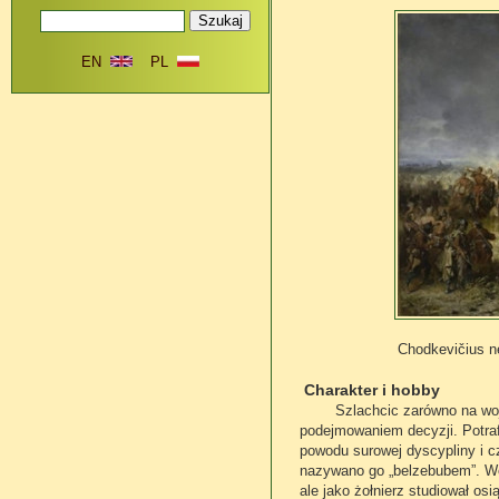
EN
PL
Chodkevičius n
Charakter i hobby
Szlachcic zarówno na wojnie,
podejmowaniem decyzji. Potraf
powodu surowej dyscypliny i c
nazywano go „belzebubem”. Woj
ale jako żołnierz studiował osi