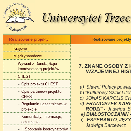
Realizowane projekty
Realizowane projekty
Krajowe
Międzynarodowe
Wywiad z Danutą Sajur
7. ZNANE OSOBY 
koordynatorką projektów
WZAJEMNEJ HIST
CHEST
Opis projektu CHEST
a)
Sławni Polacy powią
Opis partnerów projektu
b)
"Kulturowy Szlak Lite
CHEST
c) JONAS KAROLIS CHOD
d)
FRANCISZEK KARP
Regulamin uczestnictwa w
RODZI” -
Jadwiga B
projekcie
e)
BIAŁOSTOCZANIN 
Komunikaty, informacje,
ESPERANTO, JĘZ
f)
ogłoszenia
Jadwiga Barcewicz
I. Spotkanie koordynatorów