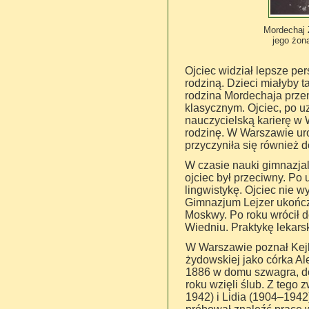
Mordechaj 
jego żon
Ojciec widział lepsze per
rodziną. Dzieci miałyby 
rodzina Mordechaja prze
klasycznym. Ojciec, po 
nauczycielską karierę w 
rodzinę. W Warszawie uro
przyczyniła się również
W czasie nauki gimnazjal
ojciec był przeciwny. P
lingwistykę. Ojciec nie wy
Gimnazjum Lejzer ukończ
Moskwy. Po roku wrócił do
Wiedniu. Praktykę lekars
W Warszawie poznał Kejlę
żydowskiej jako córka A
1886 w domu szwagra, dok
roku wzięli ślub. Z tego 
1942) i Lidia (1904–1942