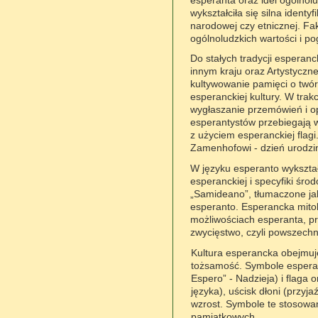
wykształciła się silna ident
narodowej czy etnicznej. F
ogólnoludzkich wartości i po
Do stałych tradycji esperan
innym kraju oraz Artystyczn
kultywowanie pamięci o twór
esperanckiej kultury. W tra
wygłaszanie przemówień i 
esperantystów przebiegają 
z użyciem esperanckiej fla
Zamenhofowi - dzień urodzin 
W języku esperanto wykształc
esperanckiej i specyfiki ś
„Samideano”, tłumaczone jak
esperanto. Esperancka mitol
możliwościach esperanta, pr
zwycięstwo, czyli powszech
Kultura esperancka obejmuj
tożsamość. Symbole esperan
Espero” - Nadzieja) i flaga 
języka), uścisk dłoni (przy
wzrost. Symbole te stosowa
pamiątkowych.