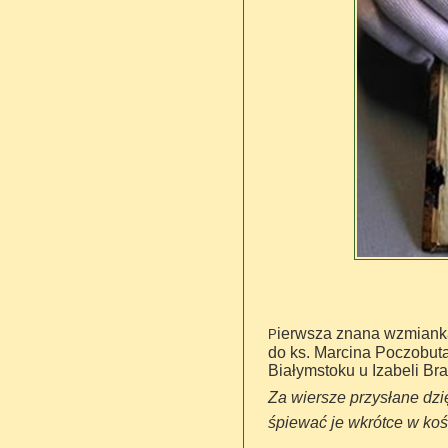
ierwsza znana wzmianka
P
do ks. Marcina Poczobuta
Białymstoku u Izabeli Bra
Za wiersze przysłane dzię
śpiewać je wkrótce w koś