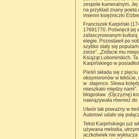
zespole kameralnym. Jej s
na przykład znany poeta 
imienin księżniczki Elżbi
Franciszek Karpiński (17
17691770. Poświęcił jej
zafascynowanym kulturą lu
elegie. Pozostawił po sobi
szybko stały się popularn
zorze”, „Zróbcie mu miejs
Książąt Lubomirskich. T
Karpińskiego w posiadłoś
Pieśń składa się z pięc
oksymoronów w tekście, n
w stajence. Słowa kolędy
mieszkało między nami”. 
błogosław (Ojczyznę) kra
nawiązywała również do p
Utwór tak poważny w treś
Autorowi udało się połąc
Tekst Karpińskiego już w
używana melodia, utrzym
aczkolwiek nie wyklucza 