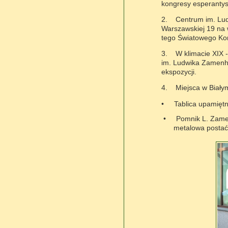
kongresy esperantyst
2.
Centrum im. Lud
Warszawskiej 19 na w
tego Światowego Kon
3.
W klimacie XIX 
im. Ludwika Zamenho
ekspozycji.
4.
Miejsca w Biał
•
Tablica upamiętn
•
Pomnik L. Zamen
metalowa posta