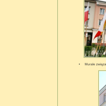
•
Murale związa