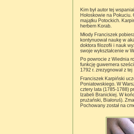
Kim był autor tej wspania
Hołoskowie na Pokuciu. O
majątku Potockich. Karpiń
herbem Korab.
Młody Franciszek pobiera
kontynuował naukę w akad
doktora filozofii i nauk 
swoje wykształcenie w W
Po powrocie z Wiednia r
funkcję guwernera sześc
1792 r. zrezygnował z tej
Franciszek Karpiński ucz
Poniatowskiego. W Warsz
cztery lata (1785-1788) p
Izabeli Branickiej. W koń
prużański, Białoruś). Zm
Pochowany został na cm