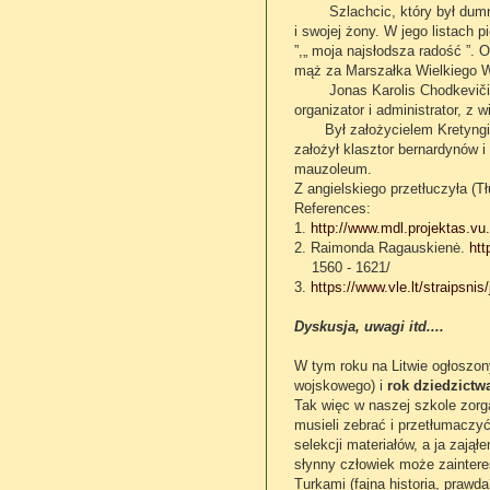
Szlachcic, który był dumny z
i swojej żony. W jego listach 
”,„ moja najsłodsza radość ”.
mąż za Marszałka Wielkiego W
Jonas Karolis Chodkevičius za
organizator i administrator, z 
Był założycielem Kretyngi (m
założył klasztor bernardynów 
mauzoleum.
Z angielskiego przetłuczyła 
References:
1.
http://www.mdl.projektas.vu
2. Raimonda Ragauskienė.
htt
1560 - 1621/
3.
https://www.vle.lt/straipsnis
Dyskusja, uwagi itd....
W tym roku na Litwie ogłoszon
wojskowego) i
rok dziedzictwa
Tak więc w naszej szkole zorg
musieli zebrać i przetłumaczyć
selekcji materiałów, a ja zają
słynny człowiek może zaintere
Turkami (fajna historia, prawd