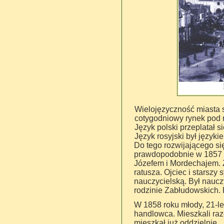
Wielojęzyczność miasta 
cotygodniowy rynek pod r
Język polski przeplatał s
Język rosyjski był języ
Do tego rozwijającego si
prawdopodobnie w 1857 
Józefem i Mordechajem. 
ratusza. Ojciec i starszy
nauczycielską. Był nauczy
rodzinie Zabłudowskich. 
W 1858 roku młody, 21-let
handlowca. Mieszkali raz
mieszkał już oddzielnie.