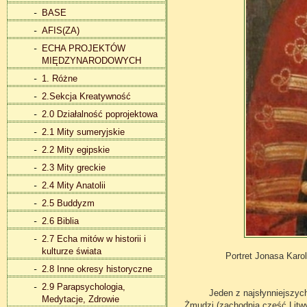
BASE
AFIS(ZA)
ECHA PROJEKTÓW
MIĘDZYNARODOWYCH
1. Różne
2.Sekcja Kreatywność
2.0 Działalność poprojektowa
2.1 Mity sumeryjskie
2.2 Mity egipskie
2.3 Mity greckie
2.4 Mity Anatolii
2.5 Buddyzm
2.6 Biblia
2.7 Echa mitów w historii i
kulturze świata
Portret Jonasa Karol
2.8 Inne okresy historyczne
2.9 Parapsychologia,
Jeden z najsłynniejszych d
Medytacje, Zdrowie
Żmudzi (zachodnia część Litwy