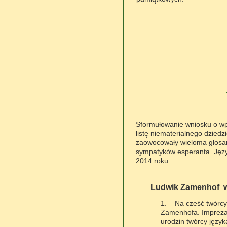
Sformułowanie wniosku o wpi
listę niematerialnego dzied
zaowocowały wieloma głosami
sympatyków esperanta. Język
2014 roku.
Ludwik Zamenhof w 
1.
Na cześć twórcy
Zamenhofa. Impreza 
urodzin twórcy język