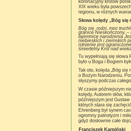
koronacyjny królów polsk
XIX wieku była powszechn
regionu, w różnych wari
Słowa kolędy „Bóg się 
Bóg się ̨ rodzi, moc truc
granice Nieskończony. – t
tajemnicę narodzenia Jez
niebieskich i ziemskich pr
istnienie jest ograniczo
śmiertelny Król nad wiek
Tu wypełniają się słowa 
było u Boga i Bogiem było
Tak oto, kolęda „Bóg się
o Bożym Narodzeniu. Pośw
słyszymy podczas całego 
W czasie późniejszym nie
kolędy. Autorem słów, któ
późniejszym jest Gustaw
których stara się zachę
Ehrenberg był synem cara
ogromny patriotyzm i miło
gdyż dosłownie całe dojr
Franciszek Karpiński