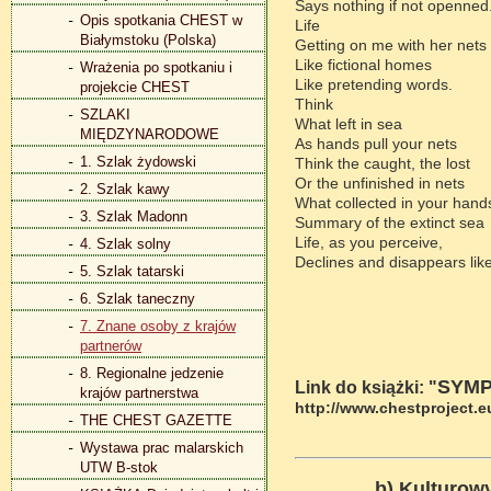
Says nothing if not openned
Opis spotkania CHEST w
Life
Białymstoku (Polska)
Getting on me with her nets
Like fictional homes
Wrażenia po spotkaniu i
Like pretending words.
projekcie CHEST
Think
SZLAKI
What left in sea
MIĘDZYNARODOWE
As hands pull your nets
1. Szlak żydowski
Think the caught, the lost
Or the unfinished in nets
2. Szlak kawy
What collected in your hand
3. Szlak Madonn
Summary of the extinct sea
Life, as you perceive,
4. Szlak solny
Declines and disappears li
5. Szlak tatarski
6. Szlak taneczny
7. Znane osoby z krajów
partnerów
8. Regionalne jedzenie
SYMP
Link do książki: "
krajów partnerstwa
http://www.chestproject.
THE CHEST GAZETTE
Wystawa prac malarskich
UTW B-stok
b) Kulturow