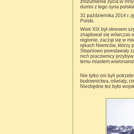
zrozumienie życia w inny
dumni z tego syna polskie
31 października 2014 r. j
Polski.
Wiek XIX był okresem szy
znajdował się wówczas w 
regionie, zaczął się w m
rękach Niemców, którzy pr
Stopniowo powstawały zakł
nich pracownicy przybywal
temu miastem wielonarod
Nie tylko oni byli potrzeb
budownictwa, oświaty, rze
Niezbędne też było wojsko