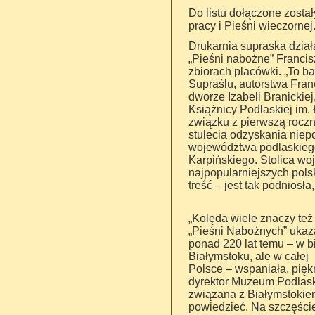
Do listu dołączone zosta
pracy i Pieśni wieczorne
Drukarnia supraska dział
„Pieśni nabożne” Francis
zbiorach placówki
.
„To b
Supraślu, autorstwa Fran
dworze Izabeli Branickiej
Książnicy Podlaskiej im.
związku z pierwszą roczn
stulecia odzyskania niepo
województwa podlaskiego
Karpińskiego. Stolica woj
najpopularniejszych polsk
treść – jest tak podniosła
„Kolęda wiele znaczy też
„Pieśni Nabożnych” ukaza
ponad 220 lat temu – w b
Białymstoku, ale w całej
Polsce – wspaniała, pięk
dyrektor Muzeum Podlaskie
związana z Białymstokiem 
powiedzieć. Na szczęście 