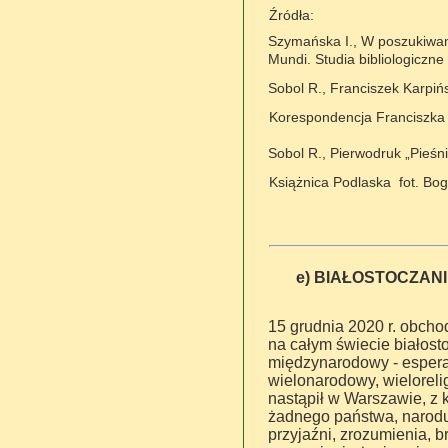
Źródła:
Szymańska I., W poszukiwani
Mundi. Studia bibliologiczn
Sobol R., Franciszek Karpiń
Korespondencja Franciszka 
Sobol R., Pierwodruk „Pieśni
Książnica Podlaska
fot. Bo
e) BIAŁOSTOCZAN
15 grudnia 2020 r. obcho
na całym świecie białost
międzynarodowy - esperan
wielonarodowy, wielorelig
nastąpił w Warszawie, z k
żadnego państwa, narodu.
przyjaźni, zrozumienia, 