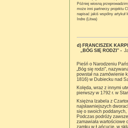
Później wiosną przeprowadzimy
może inni partnerzy projektu 
napisać jakiś wspólny artykuł 
Indre (Litwa)
d)
F
RANCISZEK KA
„BÓG SIĘ
RODZI” -
J
Pieśń o Narodzeniu Pańsk
„Bóg się rodzi”, nazywana
powstał na zamówienie ks
1816) w Dubiecku nad 
Kolęda, wraz z innymi ut
pierwszy w 1792 r. w St
Księżna Izabela z Czart
najsławniejszych dworach
się o swoich poddanych,
Podczas podróży zawsze 
zamawiała wartościowe dz
zamku w Łańcucie, w skła