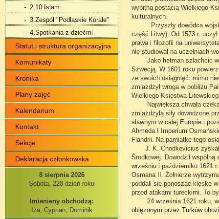
2.10 Islam
wybitną postacią Wielkiego K
kulturalnych.
3.Zespół "Podlaskie Korale"
Przyszły dowódca wojskowy J
4.Spotkania z dziećmi
część Litwy). Od 1573 r. uczył
prawa i filozofii na uniwersyt
Statut i struktura organizacyjna
nie studiował na uczelniach w
Jako hetman szlachcic wyru
Komunikaty
Szwecją. W 1601 roku powier
Kronika
ze swoich osiągnięć: mimo nie
zmiażdżył
wroga w pobliżu Pai
Plany zajęć
Wielkiego Księstwa Litewskieg
Największa chwała czekała w
Kalendarium
zmiażdżyła siły dowodzone prze
sławnym w całej Europie i poza
Kontakt
Ahmeda I Imperium Osmańskieg
Flandrii. Na pamiątkę tego osi
Sekcje
J. K. Chodkevicius zyskał d
Środkowej. Dowodził wspólną ar
Deklaracja członkowska
wrześniu i październiku 1621 
8 sierpnia 2026
Osmana II. Żołnierze wytrzymal
Sobota, 220 dzień roku
poddali się ponosząc klęskę w
przed atakami tureckimi. To by
Imienieny obchodzą:
24 września 1621 roku, w wie
Iza, Cyprian, Dominik
oblężonym przez Turków oboz