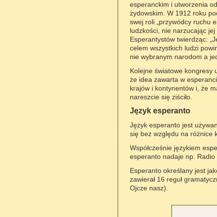
esperanckim i utworzenia od
żydowskim. W 1912 roku po
swej roli „przywódcy ruchu 
ludzkości, nie narzucając j
Esperantystów twierdząc: „J
celem wszystkich ludzi powin
nie wybranym narodom a jedn
Kolejne światowe kongresy u
że idea zawarta w esperanci
krajów i kontynentów i, że 
nareszcie się ziściło.
Język esperanto
Język esperanto jest używan
się bez względu na różnice 
Współcześnie językiem esper
esperanto nadaje np. Radio
Esperanto określany jest jak
zawierał 16 reguł gramatycz
Ojcze nasz).