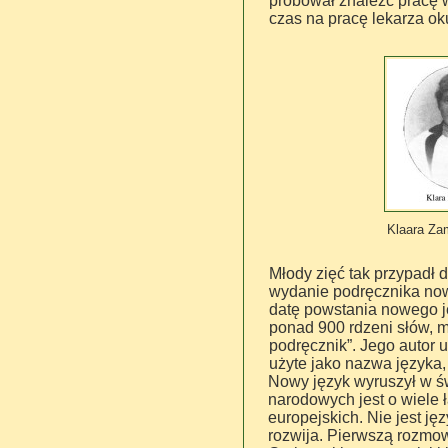
próbował znaleźć pracę w
czas na pracę lekarza ok
Klaara Za
Młody zięć tak przypadł 
wydanie podręcznika nowe
datę powstania nowego ję
ponad 900 rdzeni słów, m
podręcznik”. Jego auto
użyte jako nazwa języka
Nowy język wyruszył w św
narodowych jest o wiele 
europejskich. Nie jest ję
rozwija. Pierwszą rozmow