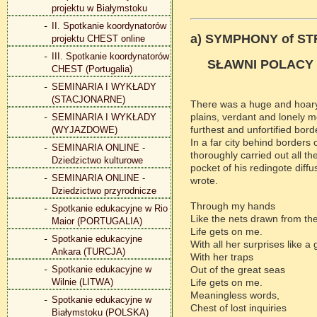
projektu w Białymstoku
II. Spotkanie koordynatorów
a) SYMPHONY of STR
projektu CHEST online
III. Spotkanie koordynatorów
SŁAWNI POLACY P
CHEST (Portugalia)
SEMINARIA I WYKŁADY
(STACJONARNE)
There was a huge and hoary 
plains, verdant and lonely m
SEMINARIA I WYKŁADY
furthest and unfortified bo
(WYJAZDOWE)
In a far city behind borders
SEMINARIA ONLINE -
thoroughly carried out all t
Dziedzictwo kulturowe
pocket of his redingote dif
SEMINARIA ONLINE -
wrote.
Dziedzictwo przyrodnicze
Through my hands
Spotkanie edukacyjne w Rio
Like the nets drawn from th
Maior (PORTUGALIA)
Life gets on me.
Spotkanie edukacyjne
With all her surprises like 
Ankara (TURCJA)
With her traps
Spotkanie edukacyjne w
Out of the great seas
Wilnie (LITWA)
Life gets on me.
Meaningless words,
Spotkanie edukacyjne w
Chest of lost inquiries
Białymstoku (POLSKA)