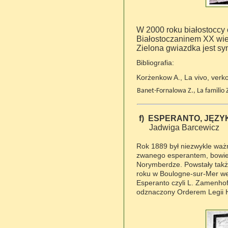
W 2000 roku białostoccy 
Białostoczaninem XX wie
Zielona gwiazdka jest sy
Bibliografia:
Korżenkow A., La vivo, verko
Banet-Fornalowa Z., La familio
f)
ESPERANTO, JĘZ
Jadwiga Barcewicz
Rok 1889 był niezwykle wa
zwanego esperantem, bowie
Norymberdze. Powstały takż
roku w Boulogne-sur-Mer we 
Esperanto czyli L. Zamenhof
odznaczony Orderem Legii 